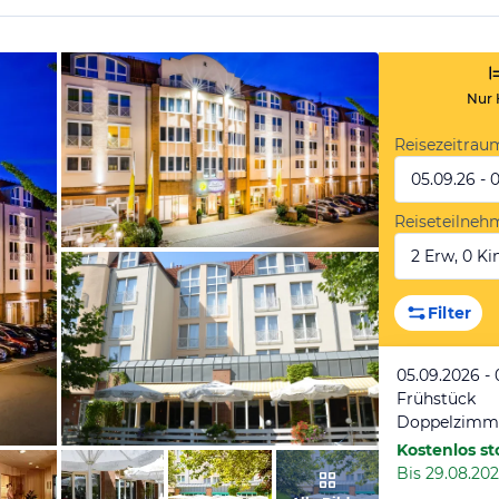
Nur 
Reisezeitrau
05.09.26 - 
Reiseteilneh
2 Erw, 0 Kin
vom Hotelier, September 2021
Filter
05.09.2026 - 
Frühstück
Doppelzimm
Kostenlos st
Bis 29.08.202