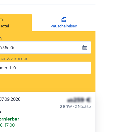
Hotel
Pauschalreisen
m
07.09.26
mer & Zimmer
der, 1 Zi.
259 €
07.09.2026
ab
2 ERW • 2 Nächte
er
ornierbar
6, 17:00