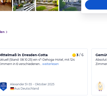
vom Hotelier, August 2013
Alle Bilder
(
143
)
den
Mittelmaß in Dresden-Cotta
3
/ 6
Gemütl
Aktuell (Stand: 08.10.25) ein 4*-Dehoga-Hotel, mit 124
Absolut
Zimmern in 6 verschiedenen…
weiterlesen
Zimmer,
Alexander
51-55
•
Oktober 2025
Aus Deutschland