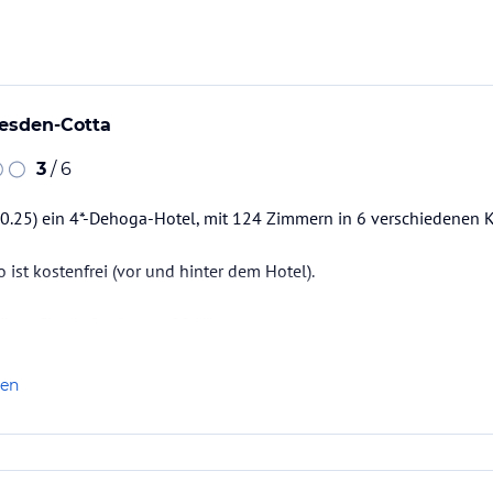
 täglich von 06.30 Uhr bis 10.00 Uhr, an Sonn-
essen mit einem Drink an der Hotelbar.
Uhr bis 22.00 Uhr.
resden-Cotta
3
/ 6
10.25) ein 4*-Dehoga-Hotel, mit 124 Zimmern in 6 verschiedenen K
cials,
 ist kostenfrei (vor und hinter dem Hotel).
ataloginformationen. Alle Angaben ohne
Uhr > Check-Out bis 11:00 Uhr
uchung die verbindlichen
Angebotsdetails
des
rant vor Ort
len