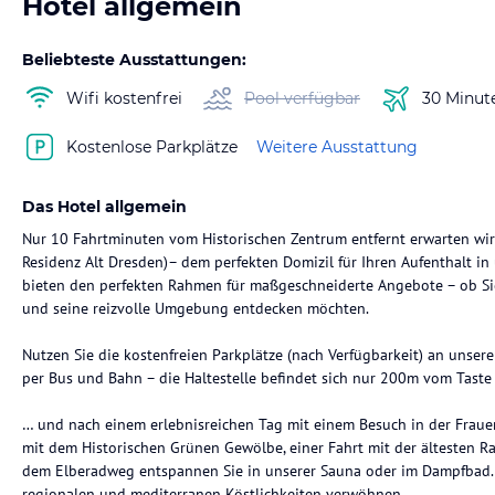
Hotel allgemein
Beliebteste Ausstattungen:
Wifi kostenfrei
Pool verfügbar
30 Minut
Kostenlose Parkplätze
Weitere Ausstattung
Das Hotel allgemein
Nur 10 Fahrtminuten vom Historischen Zentrum entfernt erwarten wir
Residenz Alt Dresden)– dem perfekten Domizil für Ihren Aufenthalt i
bieten den perfekten Rahmen für maßgeschneiderte Angebote – ob Si
und seine reizvolle Umgebung entdecken möchten.
Nutzen Sie die kostenfreien Parkplätze (nach Verfügbarkeit) an unser
per Bus und Bahn – die Haltestelle befindet sich nur 200m vom Taste 
… und nach einem erlebnisreichen Tag mit einem Besuch in der Frau
mit dem Historischen Grünen Gewölbe, einer Fahrt mit der ältesten R
dem Elberadweg entspannen Sie in unserer Sauna oder im Dampfbad...
regionalen und mediterranen Köstlichkeiten verwöhnen.