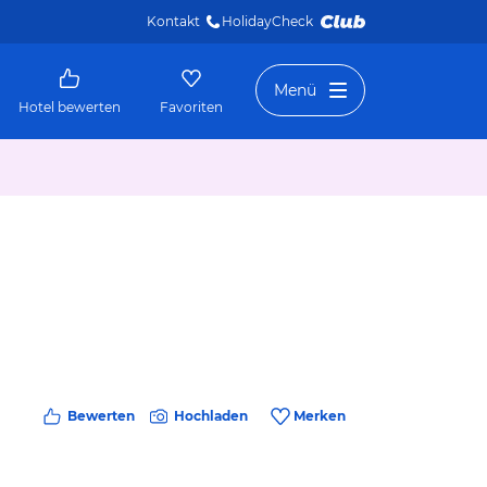
Kontakt
HolidayCheck 
Menü
Hotel bewerten
Favoriten
Bewerten
Hochladen
Merken