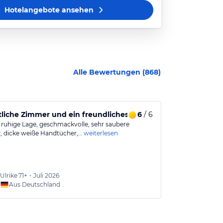
Hotelangebote
ansehen
Alle Bewertungen (
868
)
iche Zimmer und ein freundliches reichhalteiges Frühstücks
6
/ 6
Gutes Hotel
 ruhige Lage, geschmackvolle, sehr saubere
Das Hotelpers
 dicke weiße Handtücher,…
weiterlesen
ist toll und au
Ulrike
71+
•
Juli 2026
Jörn
56
Aus Deutschland
Aus