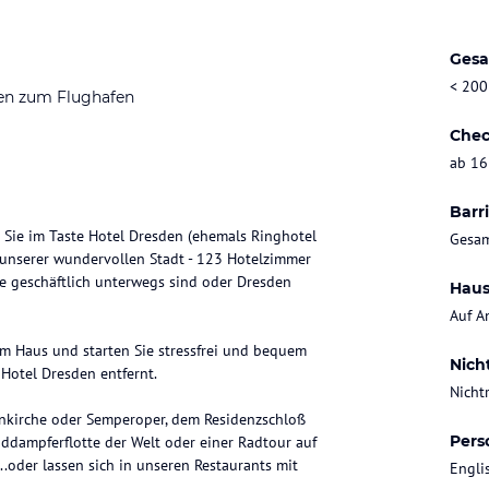
Gesa
< 200
en zum Flughafen
Chec
ab 16
Barri
 Sie im Taste Hotel Dresden (ehemals Ringhotel
Gesam
n unserer wundervollen Stadt - 123 Hotelzimmer
e geschäftlich unterwegs sind oder Dresden
Haus
Auf A
em Haus und starten Sie stressfrei und bequem
Nich
Hotel Dresden entfernt.
Nicht
enkirche oder Semperoper, dem Residenzschloß
Pers
addampferflotte der Welt oder einer Radtour auf
oder lassen sich in unseren Restaurants mit
Engli