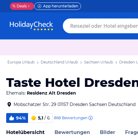
%
Deals
App herunterladen
Europa Urlaub
Deutschland Urlaub
Sachsen Urlaub
Dresden 
Taste Hotel Dresde
Ehemals:
Residenz Alt Dresden
Mobschatzer Str. 29 01157 Dresden Sachsen Deutschland
94%
5,1
/ 6
868
Bewertungen
Hotelübersicht
Bewertungen
Bilder
Frag