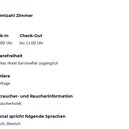
mtzahl Zimmer
k-In
Check-Out
:00 Uhr
bis 11:00 Uhr
erefreiheit
tes Hotel barrierefrei zugänglich
tiere
nfrage
traucher- und Raucherinformation
raucherhotel
onal spricht folgende Sprachen
sch, Deutsch