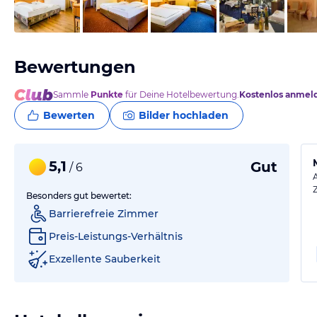
vom Hotelier, September 2021
Bewertungen
Sammle
Punkte
für Deine Hotelbewertung.
Kostenlos anmel
Bewerten
Bilder hochladen
5,1
Gut
/ 6
Besonders gut bewertet:
Barrierefreie Zimmer
Preis-Leistungs-Verhältnis
Exzellente Sauberkeit