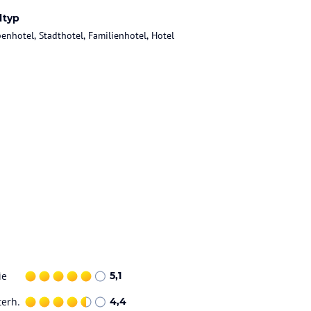
ltyp
enhotel, Stadthotel, Familienhotel, Hotel
ie
5,1
terh.
4,4