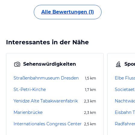
Alle Bewertungen (1)
Interessantes in der Nähe
Sehenswürdigkeiten
Spor
Straßenbahnmuseum Dresden
Elbe Flus
1,5
km
St.-Petri-Kirche
Societaet
1,7
km
Yenidze Alte Tabakwarenfabrik
Nachtwä
2,3
km
Marienbrücke
2,3
km
Internationales Congress Center
Radfahre
2,5
km