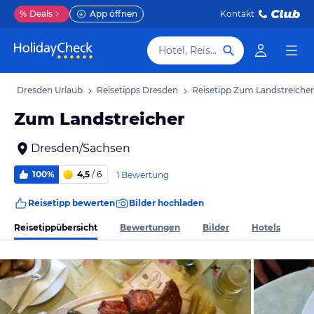
%
Deals
App öffnen
Kontakt
Hotel, Reiseziel
b
Dresden Urlaub
Reisetipps Dresden
Reisetipp Zum Landstreicher
Zum Landstreicher
Dresden/Sachsen
100%
4,5
/ 6
1 Bewertung
Reisetipp bewerten
Bilder hochladen
Reisetippübersicht
Bewertungen
Bilder
Hotels