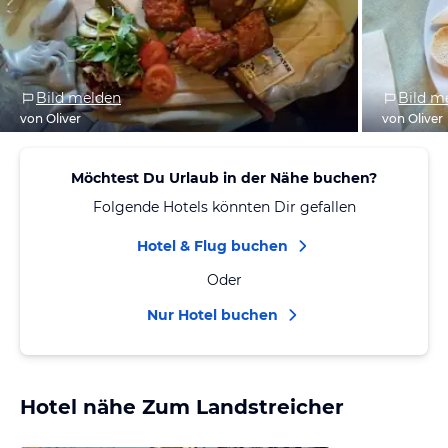
Bild melden
Bild m
von Oliver
von Oliver
Möchtest Du Urlaub in der Nähe buchen?
Folgende Hotels könnten Dir gefallen
Hotel & Flug buchen
Oder
Nur Hotel buchen
Hotel nähe Zum Landstreicher