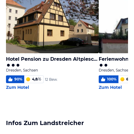
Hotel Pension zu Dresden Altpieschen
Ferienwohnun
Dresden, Sachsen
Dresden, Sachsen
90
%
4,8
/
6
100
%
6,0
/
12 Bew.
Zum Hotel
Zum Hotel
Infos Zum Landstreicher