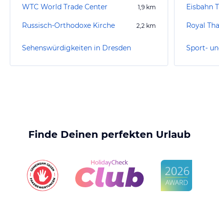
WTC World Trade Center
1,9
km
Russisch-Orthodoxe Kirche
Royal Th
2,2
km
Sehenswürdigkeiten in Dresden
Finde Deinen perfekten Urlaub