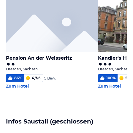
Pension An der Weisseritz
Kandler's Hot
Dresden, Sachsen
Dresden, Sachsen
86
%
4,7
/
6
100
%
5,2
/
9 Bew.
Zum Hotel
Zum Hotel
Infos Saustall (geschlossen)