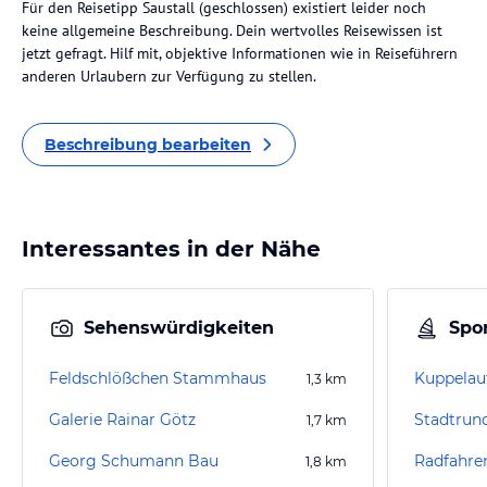
Für den Reisetipp Saustall (geschlossen) existiert leider noch
keine allgemeine Beschreibung. Dein wertvolles Reisewissen ist
jetzt gefragt. Hilf mit, objektive Informationen wie in Reiseführern
anderen Urlaubern zur Verfügung zu stellen.
Beschreibung bearbeiten
Interessantes in der Nähe
Sehenswürdigkeiten
Spor
Feldschlößchen Stammhaus
1,3
km
Galerie Rainar Götz
Stadtrun
1,7
km
Georg Schumann Bau
Radfahre
1,8
km