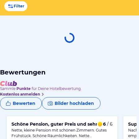
Filter
Bewertungen
Sammle
Punkte
für Deine Hotelbewertung.
Kostenlos anmelden
Bewerten
Bilder hochladen
Schöne Pension, guter Preis und sehr gut gelegen.
6
/ 6
Supe
Nette, kleine Pension mit schönen Zimmern. Gutes
Nach 
Frühstück. Schöne Räumlichkeiten. Nette…
empfa