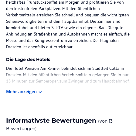
herzhaftes Frühstücksbuffet am Morgen und profitieren Sie von
den kostenfreien Parkplätzen. Mit den öffentlichen
Verkehrsmitteln erreichen Sie schnell und bequem die wichtigsten
Sehenswürdigkeiten und den Hauptbahnhof. Die Zimmer sind
komfortabel und bieten Sat-TV sowie ein eigenes Bad. Die gute
Anbindung an Straßenbahn und Autobahnen macht es einfach, die
Messe und das Kongresszentrum zu erreichen. Der Flughafen
Dresden ist ebenfalls gut erreichbar.
Die Lage des Hotels
Die Hotel Pension Am Renner befindet sich im Stadtteil Cotta in
Dresden. Mit den öffentlichen Verkehrsmitteln gelangen Sie in nur
15 Minuten zur Semperoper, zum Zwinger und zum Hauptbahnhof.
Die Straßenbahnhaltestelle Pennricher Straße ist nur 50 m
Mehr anzeigen
entfernt und bietet eine direkte Verbindung zur Dresdner
Innenstadt. Die Messe und das Kongresszentrum sind ebenfalls
gut mit den öffentlichen Verkehrsmitteln erreichbar. Die
Autobahnen A4 und A17 sind nur 3 km entfernt und der
Flughafen Dresden ist 12 km entfernt.
Informativste Bewertungen
(von
13
Bewertungen)
Zimmer / Unterbringung im Hotel