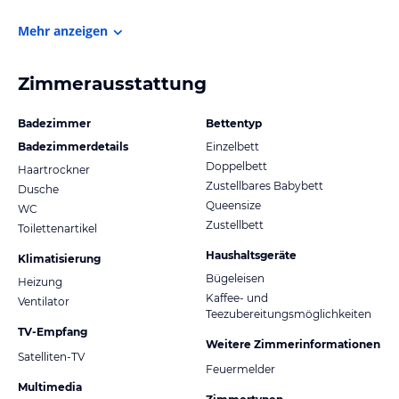
Mehr anzeigen
Zimmerausstattung
Badezimmer
Bettentyp
Badezimmerdetails
Einzelbett
Doppelbett
Haartrockner
Zustellbares Babybett
Dusche
Queensize
WC
Zustellbett
Toilettenartikel
Haushaltsgeräte
Klimatisierung
Bügeleisen
Heizung
Kaffee- und
Ventilator
Teezubereitungsmöglichkeiten
TV-Empfang
Weitere Zimmerinformationen
Satelliten-TV
Feuermelder
Multimedia