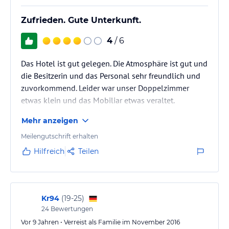
Zufrieden. Gute Unterkunft.
4
/ 6
Das Hotel ist gut gelegen. Die Atmosphäre ist gut und
die Besitzerin und das Personal sehr freundlich und
zuvorkommend. Leider war unser Doppelzimmer
etwas klein und das Mobiliar etwas veraltet.
Außerdem ist die Pension etwas hellhörig, vor allem
Mehr anzeigen
zum Flur hin. Dennoch war alles sehr sauber und das
Frühstück sehr gut. Das Preis-Leistungs-Verhältnis hat
Meilengutschrift erhalten
für uns gestimmt. Wir waren zufrieden.
Hilfreich
Teilen
Kr94
(
19-25
)
24
Bewertungen
Vor 9 Jahren • Verreist als Familie im November 2016