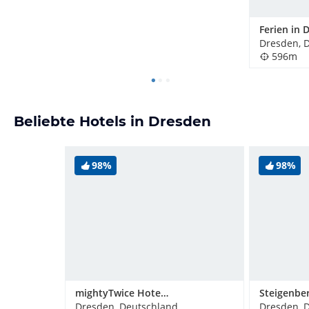
Ferien in 
Dresden, 
596m
Beliebte Hotels in Dresden
98%
98%
mightyTwice Hotel Dresden
Dresden, Deutschland
Dresden, 