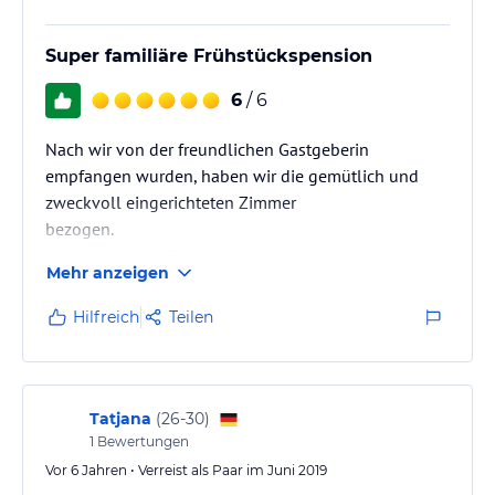
Super familiäre Frühstückspension
6
/ 6
Nach wir von der freundlichen Gastgeberin
empfangen wurden, haben wir die gemütlich und
zweckvoll eingerichteten Zimmer
bezogen.
Der Start in den Tag konnte man mit einen guten
Mehr anzeigen
Frühstück vom reichhaltigen Buffet starten.
Danach konnten wir nach 2 Gehminuten die
Hilfreich
Teilen
Strassenbahn in Zentrum erreichen.
Tatjana
(
26-30
)
1
Bewertungen
Vor 6 Jahren • Verreist als Paar im Juni 2019