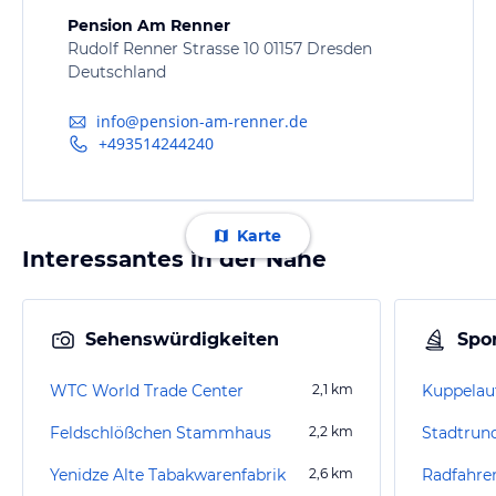
Pension Am Renner
Rudolf Renner Strasse 10 01157 Dresden
Deutschland
info@pension-am-renner.de
+493514244240
Karte
Interessantes in der Nähe
Sehenswürdigkeiten
Spor
WTC World Trade Center
2,1
km
Feldschlößchen Stammhaus
2,2
km
Stadtrun
Yenidze Alte Tabakwarenfabrik
2,6
km
Radfahre