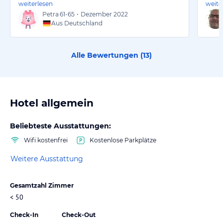
weiterlesen
weite
Petra
61-65
•
Dezember 2022
Aus Deutschland
Alle Bewertungen (
13
)
Hotel allgemein
Beliebteste Ausstattungen:
Wifi kostenfrei
Kostenlose Parkplätze
Weitere Ausstattung
Gesamtzahl Zimmer
< 50
Check-In
Check-Out