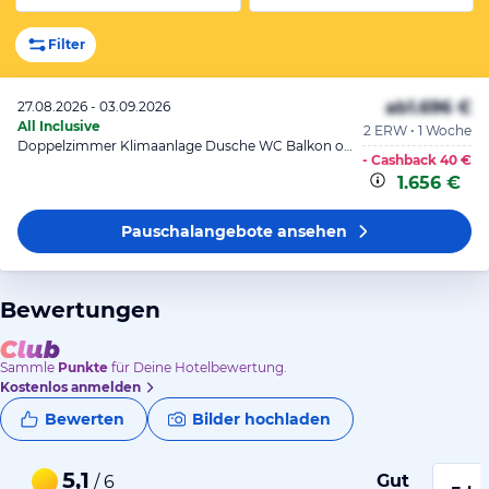
Filter
ab
1.696 €
27.08.2026 - 03.09.2026
All Inclusive
2 ERW • 1 Woche
Doppelzimmer Klimaanlage Dusche WC Balkon o. Terrasse
- Cashback
40 €
1.656 €
Pauschalangebote
ansehen
Bewertungen
Sammle
Punkte
für Deine Hotelbewertung.
Kostenlos anmelden
Bewerten
Bilder hochladen
5,1
Gut
/ 6