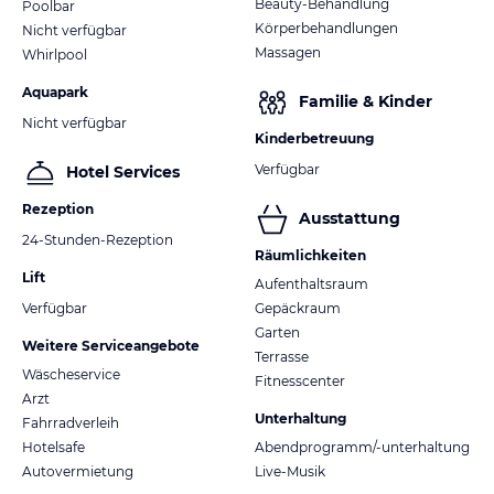
Beauty-Behandlung
Poolbar
Körperbehandlungen
Nicht verfügbar
Massagen
Whirlpool
Aquapark
Familie & Kinder
Nicht verfügbar
Kinderbetreuung
Verfügbar
Hotel Services
Rezeption
Ausstattung
24-Stunden-Rezeption
Räumlichkeiten
Lift
Aufenthaltsraum
Verfügbar
Gepäckraum
Garten
Weitere Serviceangebote
Terrasse
Wäscheservice
Fitnesscenter
Arzt
Unterhaltung
Fahrradverleih
Hotelsafe
Abendprogramm/-unterhaltung
Autovermietung
Live-Musik