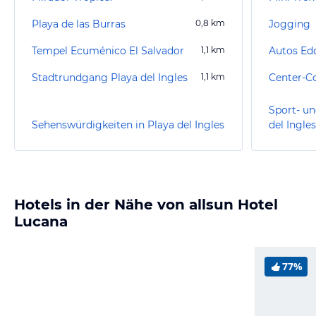
Playa de las Burras
0,8
km
Jogging
Tempel Ecuménico El Salvador
1,1
km
Autos Ed
Stadtrundgang Playa del Ingles
1,1
km
Sport- un
Sehenswürdigkeiten in Playa del Ingles
del Ingles
Hotels in der Nähe von allsun Hotel
Lucana
77%