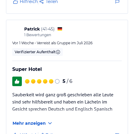
der ersten Reihe vorbei) aufs Meer. Badezimmer ist
Hilfreich
Teilen
sauber und angenehm. Das Restaurant ist gemütlich
eingerichtet (der Platz zwischen den Tischen ist
teilweise…
Patrick
(
41-45
)
1
Bewertungen
Vor 1 Woche • Verreist als Gruppe im Juli 2026
Verifizierter Aufenthalt
Super Hotel
5
/ 6
Sauberkeit wird ganz groß geschrieben alle Leute
sind sehr hilfsbereit und haben ein Lächeln im
Gesicht sprechen Deutsch und Englisch Spanisch
Mehr anzeigen