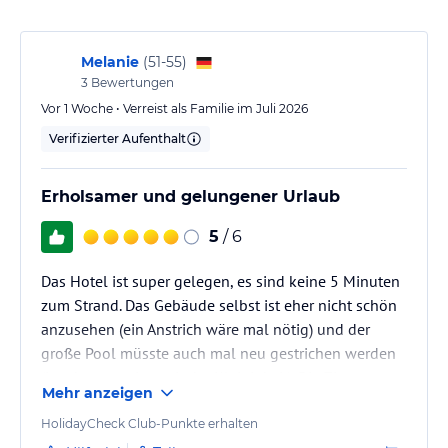
Entspannung winkt an zwei von Sonnenterrassen umgebenen
Swimmingpools.
Melanie
(
51-55
)
Sonstige Einrichtungen und Services
3
Bewertungen
Ganz besonders Freundlichkeit und persönlicher Service sowie
Vor 1 Woche • Verreist als Familie im Juli 2026
gute Sprachkenntnisse des Personals werden in unserem Hotel
Verifizierter Aufenthalt
grossgeschrieben- damit sich jeder Gast bei uns von Anfang an
wie zu Hause fühlt.
Erholsamer und gelungener Urlaub
Hinweis:
Allgemeine und unverbindliche
Hoteliers-/Veranstalter-/Kataloginformationen. Alle Angaben
5
/ 6
ohne Gewähr und ohne Prüfung durch HolidayCheck. Bitte
lies vor der Buchung die verbindlichen
Angebotsdetails
des
Das Hotel ist super gelegen, es sind keine 5 Minuten
jeweiligen Veranstalters.
zum Strand. Das Gebäude selbst ist eher nicht schön
anzusehen (ein Anstrich wäre mal nötig) und der
große Pool müsste auch mal neu gestrichen werden
(Ist aber nur ein optische Kleinigkeit). Die Zimmer
Mehr anzeigen
sind zweckmäßig und in den oberen Stockwerken hat
man einen tollen Blick (links und rechts am Hotel in
HolidayCheck Club-Punkte erhalten