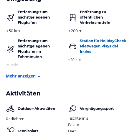
Entfernung zum
Entfernung zu
nächstgelegenen
öffentlichen
Flughafen
Verkehrsmitteln
< 50 km
< 200 m
Entfernung zum
Station für HolidayCheck
nächstgelegenen
Mietwagen Playa del
Flughafen in
Ingles
Fahrminuten
< 10 km
20 min
Mehr anzeigen
Aktivitäten
Outdoor-Aktivitäten
Vergnügungssport
Tischtennis
Radfahren
Billard
Tennisplatz
Dart