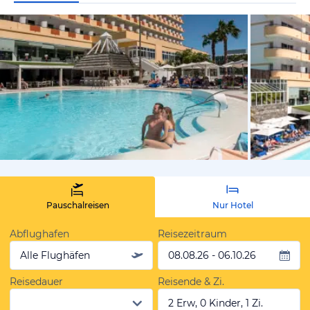
vom Hotelie
Pauschalreisen
Nur Hotel
Abflughafen
Reisezeitraum
Alle Flughäfen
08.08.26 - 06.10.26
Reisedauer
Reisende & Zi.
2 Erw, 0 Kinder, 1 Zi.