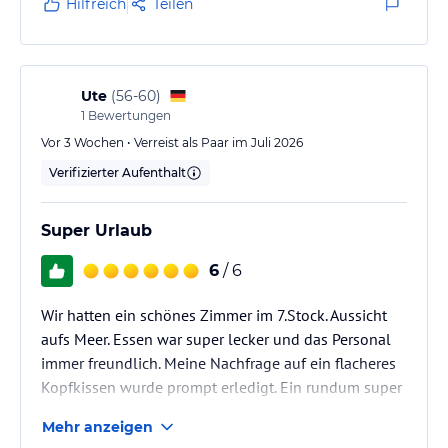
Hilfreich
Teilen
Ute
(
56-60
)
1
Bewertungen
Vor 3 Wochen • Verreist als Paar im Juli 2026
Verifizierter Aufenthalt
Super Urlaub
6
/ 6
Wir hatten ein schönes Zimmer im 7.Stock. Aussicht
aufs Meer. Essen war super lecker und das Personal
immer freundlich. Meine Nachfrage auf ein flacheres
Kopfkissen wurde prompt erledigt. Ein rundum super
Urlaub. Preisleistungsverhältnis Top. Für uns hat alles
Mehr anzeigen
gestimmt:-) kommen gerne wieder.