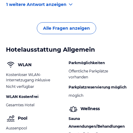
gehen. Der große Dünenstrand Maspalomas beginnt
1 weitere Antwort anzeigen
allerdings erst nach ca 500 bis 600 Metern. Laut
Hotelbeschreibung von alltours hat das Hotel 182
Zimmer.
Alle Fragen anzeigen
Hotelausstattung Allgemein
Parkmöglichkeiten
WLAN
Öffentliche Parkplätze
Kostenloser WLAN-
vorhanden
Internetzugang inklusive
Nicht verfügbar
Parkplatzreservierung möglich
möglich
WLAN Kostenfrei
Gesamtes Hotel
Wellness
Pool
Sauna
Anwendungen/Behandlungen
Aussenpool