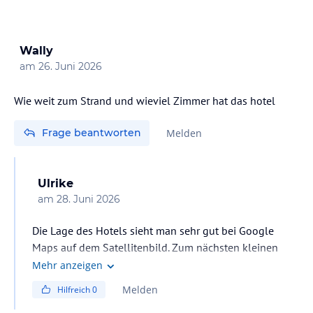
Wally
am
26. Juni 2026
Wie weit zum Strand und wieviel Zimmer hat das hotel
Frage beantworten
Melden
Ulrike
am
28. Juni 2026
Die Lage des Hotels sieht man sehr gut bei Google
Maps auf dem Satellitenbild. Zum nächsten kleinen
Strand sind es ca 100 bis 150 Meter. Das Hotel liegt in
Mehr anzeigen
zweiter Reihe zum Strand. Man muss quasi nur eine
Melden
Hilfreich
0
Stichstrasse am Nachbarhotel vorbei Richtung Strand