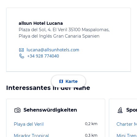
allsun Hotel Lucana
Plaza del Sol, 4. El Veril 35100 Maspalomas,
Playa del Inglés Gran Canaria Spanien
lucana@allsunhotels.com
+34 928 774040
Karte
Interessantes in der Nähe
Sehenswürdigkeiten
Spor
Playa del Veril
0,2
km
Charter M
Mirador Tropical
0,3
km
Mini Tren