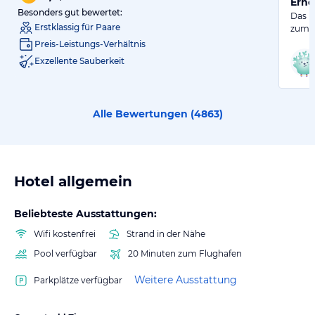
Erho
Besonders gut bewertet:
Das H
Erstklassig für Paare
zum S
Preis-Leistungs-Verhältnis
Exzellente Sauberkeit
Alle Bewertungen (
4863
)
Hotel allgemein
Beliebteste Ausstattungen:
Wifi kostenfrei
Strand in der Nähe
Pool verfügbar
20 Minuten zum Flughafen
Weitere Ausstattung
Parkplätze verfügbar