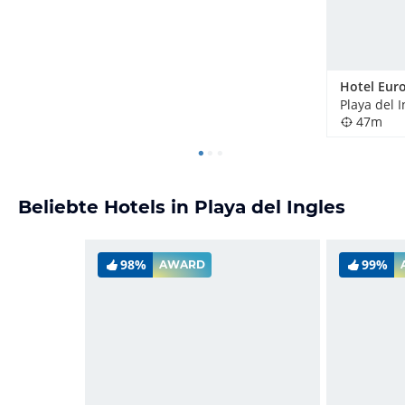
Hotel Eur
Playa del 
47m
Beliebte Hotels in Playa del Ingles
98%
99%
AWARD