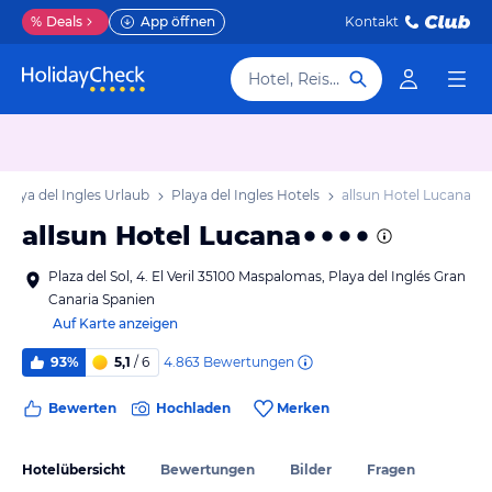
%
Deals
App öffnen
Kontakt
Hotel, Reiseziel
Playa del Ingles Urlaub
Playa del Ingles Hotels
allsun Hotel Lucana
allsun Hotel Lucana
Plaza del Sol, 4. El Veril 35100 Maspalomas, Playa del Inglés Gran
Canaria Spanien
Auf Karte anzeigen
4.863
Bewertungen
93%
5,1
/ 6
Bewerten
Hochladen
Merken
Hotelübersicht
Bewertungen
Bilder
Fragen