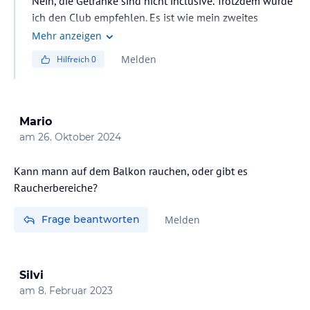
Nein, die Getränke sind nicht inclusive. Trotzdem würde
ich den Club empfehlen. Es ist wie mein zweites
Zuhause und extrem zentral und für Ibiza Verhältnisse
Mehr anzeigen
sehr günstig und gut.
Melden
Hilfreich
0
Mario
am
26. Oktober 2024
Kann mann auf dem Balkon rauchen, oder gibt es
Raucherbereiche?
Frage beantworten
Melden
Silvi
am
8. Februar 2023