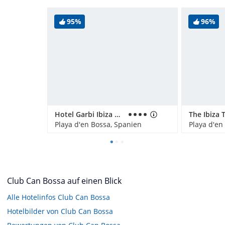
95%
96%
Hotel Garbi Ibiza & Spa/ Sentido Garbi Ibiza Resort & Spa
The Ibiza 
Playa d'en Bossa, Spanien
Playa d'en
Club Can Bossa auf einen Blick
Alle Hotelinfos Club Can Bossa
Hotelbilder von Club Can Bossa