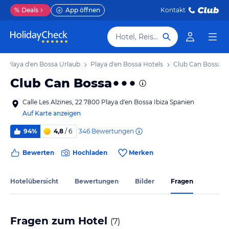
%
Deals
App öffnen
Kontakt
Hotel, Reiseziel
Playa d'en Bossa Urlaub
Playa d'en Bossa Hotels
Club Can Bossa
Club Can Bossa
Calle Les Alzines, 22 7800 Playa d'en Bossa Ibiza Spanien
Auf Karte anzeigen
346
Bewertungen
94%
4,8
/ 6
Bewerten
Hochladen
Merken
Hotelübersicht
Bewertungen
Bilder
Fragen
Fragen zum Hotel
(
7
)