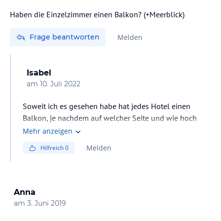
Haben die Einzelzimmer einen Balkon? (+Meerblick)
Frage beantworten
Melden
Isabel
am
10. Juli 2022
Soweit ich es gesehen habe hat jedes Hotel einen
Balkon, je nachdem auf welcher Seite und wie hoch
man das Zimmer hat, hat man Poolblick oder Meerblick
Mehr anzeigen
Melden
Hilfreich
0
Anna
am
3. Juni 2019