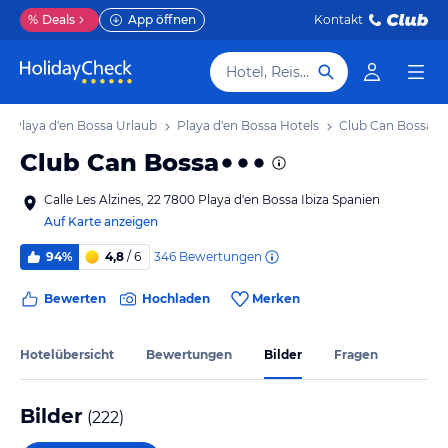
%
Deals
App öffnen
Kontakt
Hotel, Reiseziel
Playa d'en Bossa Urlaub
Playa d'en Bossa Hotels
Club Can Bossa
Club Can Bossa
Calle Les Alzines, 22 7800 Playa d'en Bossa Ibiza Spanien
Auf Karte anzeigen
346
Bewertungen
94%
4,8
/ 6
Bewerten
Hochladen
Merken
Hotelübersicht
Bewertungen
Bilder
Fragen
Bilder
(
222
)