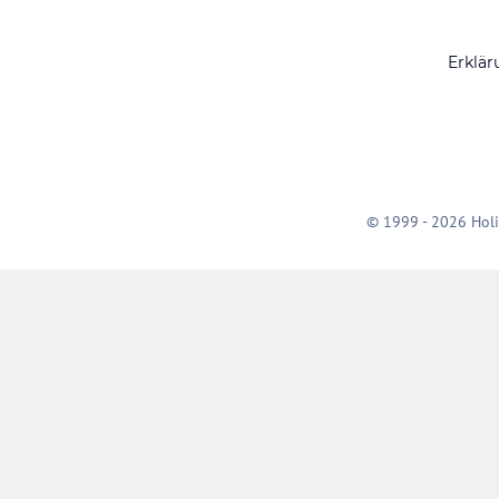
Erklär
© 1999 - 2026 Holi