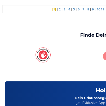
[1]
|
2
|
3
|
4
|
5
|
6
|
7
|
8
|
9
|
10
11
Finde Dei
Hol
Dein Urlaubsbegle
Exklusive App