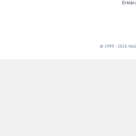
Erklär
© 1999 - 2026 Holi