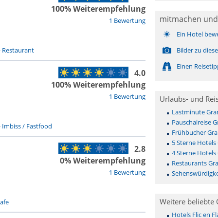
100% Weiterempfehlung
mitmachen und
1 Bewertung
Ein Hotel bew
-
Restaurant
Bilder zu die
Einen Reiseti
4.0
100% Weiterempfehlung
1 Bewertung
Urlaubs- und Rei
Lastminute Gra
Pauschalreise G
-
Imbiss / Fastfood
Frühbucher Gra
5 Sterne Hotels
2.8
4 Sterne Hotels
0% Weiterempfehlung
Restaurants Gra
1 Bewertung
Sehenswürdigke
Weitere beliebte 
afe
Hotels Flic en Fl