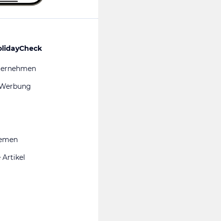
olidayCheck
ternehmen
 Werbung
hemen
 Artikel