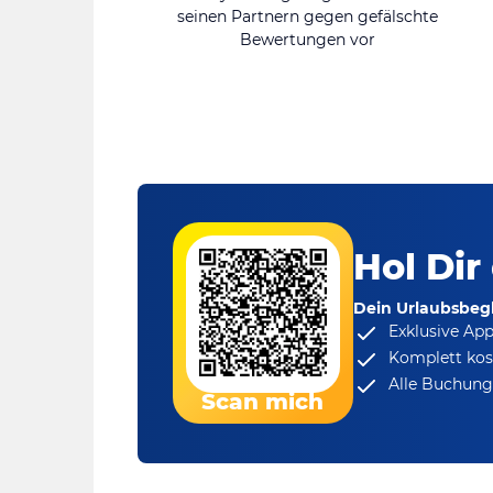
seinen Partnern gegen gefälschte
Bewertungen vor
Hol Dir
Dein Urlaubsbegl
Exklusive Ap
Komplett kos
Alle Buchungs
Scan mich