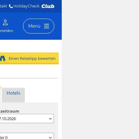
takt
HolidayCheck 
Menü
melden
Einen Reisetipp bewerten
Hotels
ezeitraum
07.10.2026
der
0