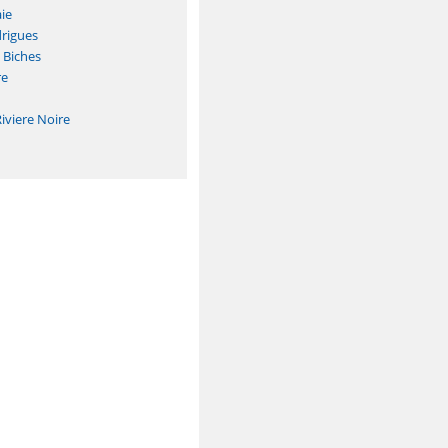
ie
drigues
 Biches
re
iviere Noire