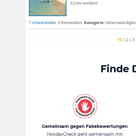
3,5 km entfernt
7 Urlaubsbilder
0 Reisevideos
Kategorie:
Sehenswürdigke...
[1]
|
2
|
3
Finde 
Gemeinsam gegen Fakebewertungen
HolidayCheck geht gemeinsam mit