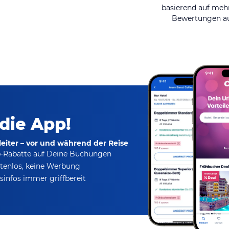
basierend auf mehr
Bewertungen au
 die App!
eiter – vor und während der Reise
p-Rabatte
auf Deine Buchungen
tenlos,
keine Werbung
infos immer griffbereit