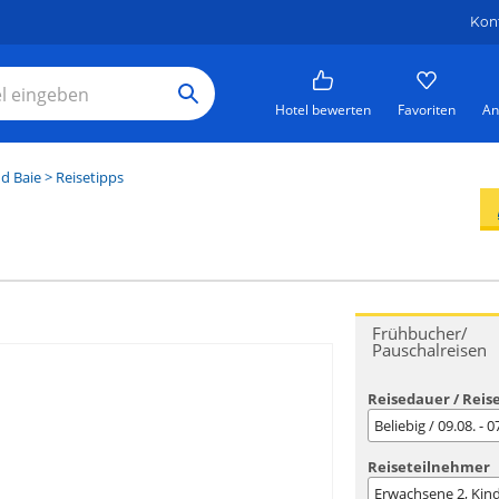
Kon
Hotel bewerten
Favoriten
An
d Baie
> Reisetipps
Frühbucher/
Pauschalreisen
Reisedauer / Reis
Beliebig / 09.08. - 
Reiseteilnehmer
Erwachsene
2
, Kin