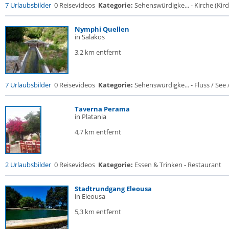
7 Urlaubsbilder
0 Reisevideos
Kategorie:
Sehenswürdigke... - Kirche (Kirch
Nymphi Quellen
in Salakos
3,2 km entfernt
7 Urlaubsbilder
0 Reisevideos
Kategorie:
Sehenswürdigke... - Fluss / See / 
Taverna Perama
in Platania
4,7 km entfernt
2 Urlaubsbilder
0 Reisevideos
Kategorie:
Essen & Trinken - Restaurant
Stadtrundgang Eleousa
in Eleousa
5,3 km entfernt