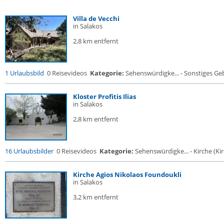
Villa de Vecchi
in Salakos
2,8 km entfernt
1 Urlaubsbild
0 Reisevideos
Kategorie:
Sehenswürdigke... - Sonstiges G
Kloster Profitis Ilias
in Salakos
2,8 km entfernt
16 Urlaubsbilder
0 Reisevideos
Kategorie:
Sehenswürdigke... - Kirche (Kir
Kirche Agios Nikolaos Foundoukli
in Salakos
3,2 km entfernt