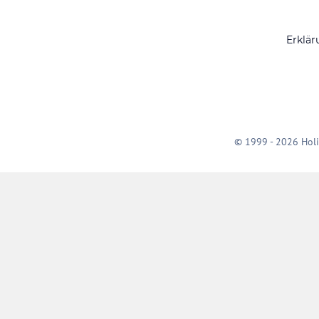
Erklär
© 1999 - 2026 Holi