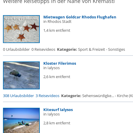
Weitere Reisetipps in der Nähe von Kremasti
Mietwagen Goldcar Rhodos Flughafen
in Rhodos Stadt
1,4 km entfernt
0 Urlaubsbilder
0 Reisevideos
Kategorie:
Sport & Freizeit - Sonstiges
Kloster Filerimos
in Ialysos
2,6 km entfernt
308 Urlaubsbilder
3 Reisevideos
Kategorie:
Sehenswürdigke... - Kirche (Ki
Kitesurf Ialysos
in Ialysos
2,8 km entfernt