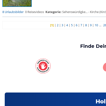
8 Urlaubsbilder
0 Reisevideos
Kategorie:
Sehenswürdigke... - Kirche (Kirch
[1]
|
2
|
3
|
4
|
5
|
6
|
7
|
8
|
9
|
10
...
2
Finde Dei
Hol