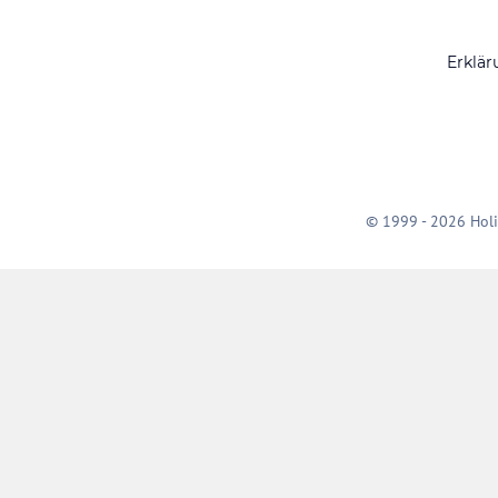
Erklär
© 1999 - 2026 Holi