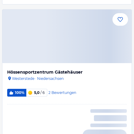
Hössensportzentrum Gästehäuser
Westerstede
·
Niedersachsen
2
Bewertungen
100%
5,0
/ 6