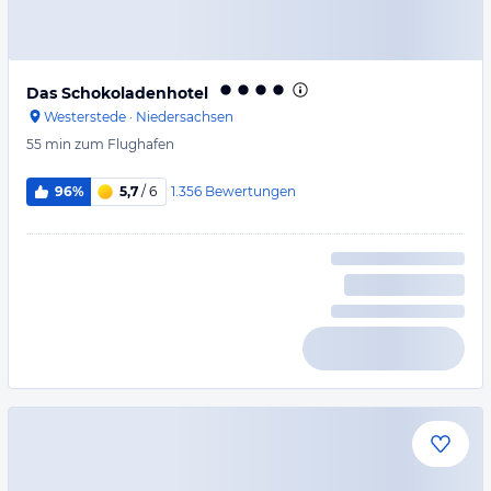
Das Schokoladenhotel
Westerstede
·
Niedersachsen
55 min
zum Flughafen
1.356
Bewertungen
96%
5,7
/ 6