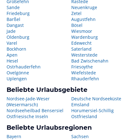
Großefehn
Rastede
Sande
Neuenkruge
Friedeburg
Zetel
Barßel
Augustfehn
Dangast
Bösel
Jade
Wiesmoor
Oldenburg
Wardenburg
Varel
Edewecht
Bockhorn
Saterland
Apen
Westerstede
Hesel
Bad Zwischenahn
Ostrhauderfehn
Friesoythe
Ovelgönne
Wiefelstede
Uplengen
Rhauderfehn
Beliebte Urlaubsgebiete
Nordsee-Jade-Weser
Deutsche Nordseeküste
(Wesermarsch)
Emsland
Nordseeheilbad Bensersiel
Horumersiel-Schillig
Ostfriesische Inseln
Ostfriesland
Beliebte Urlaubsregionen
Bayern
Sachsen