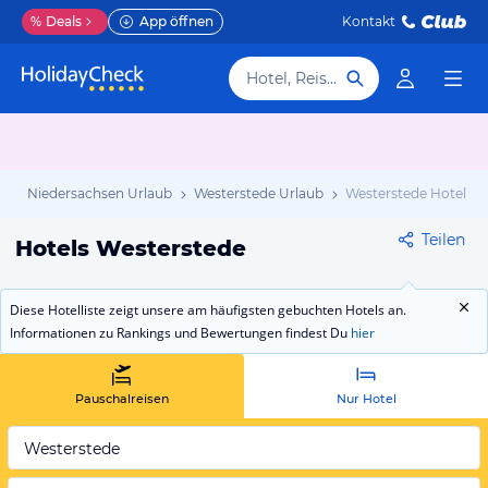
%
Deals
App öffnen
Kontakt
Hotel, Reiseziel
b
Niedersachsen Urlaub
Westerstede Urlaub
Westerstede Hotels
Teilen
Hotels Westerstede
Diese Hotelliste zeigt unsere am häufigsten gebuchten Hotels an.
Informationen zu Rankings und Bewertungen findest Du
hier
Pauschalreisen
Nur Hotel
Westerstede