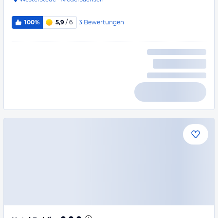
3
Bewertungen
100%
5,9
/ 6