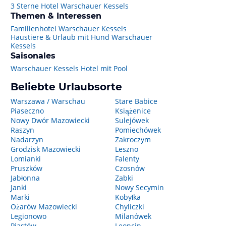
3 Sterne Hotel Warschauer Kessels
Themen & Interessen
Familienhotel Warschauer Kessels
Haustiere & Urlaub mit Hund Warschauer
Kessels
Saisonales
Warschauer Kessels Hotel mit Pool
Beliebte Urlaubsorte
Warszawa / Warschau
Stare Babice
Piaseczno
Książenice
Nowy Dwór Mazowiecki
Sulejówek
Raszyn
Pomiechówek
Nadarzyn
Zakroczym
Grodzisk Mazowiecki
Leszno
Lomianki
Falenty
Pruszków
Czosnów
Jabłonna
Zabki
Janki
Nowy Secymin
Marki
Kobyłka
Ożarów Mazowiecki
Chyliczki
Legionowo
Milanówek
Piastów
Leoncin