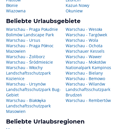
Błonie
Kazuń Nowy
Wiazowna
Okuniew
Beliebte Urlaubsgebiete
Warschau - Praga Południe
Warschau - Wesoła
Bolimów Landscape Park
Warschau - Targówek
Warschau - Ursus
Warschau - Wola
Warschau - Praga Północ
Warschau - Ochota
Mazowien
Warschauer Kessels
Warschau - Żoliborz
Warschau - Wawer
Warschau - Śródmieście
Warschau - Mokotów
Warschau - Włochy
Nationalpark Kampinos
Landschaftsschutzpark
Warschau - Bielany
Kozienice
Warschau - Bemowo
Warschau - Ursynów
Warschau - Wilanów
Landschaftsschutzpark Bug-
Landschaftsschutzpark
Gebiet
Brudzeń
Warschau - Białołęka
Warschau - Rembertów
Landschaftsschutzpark
Masowien
Beliebte Urlaubsregionen