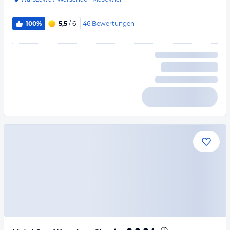
46
Bewertungen
100%
5,5
/ 6