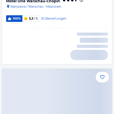
Motel One Warschau-Chopin
Warszawa / Warschau
·
Masowien
35
Bewertungen
100%
5,3
/ 6