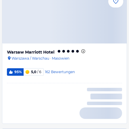
Warsaw Marriott Hotel
Warszawa / Warschau
·
Masowien
162
Bewertungen
95%
5,0
/ 6