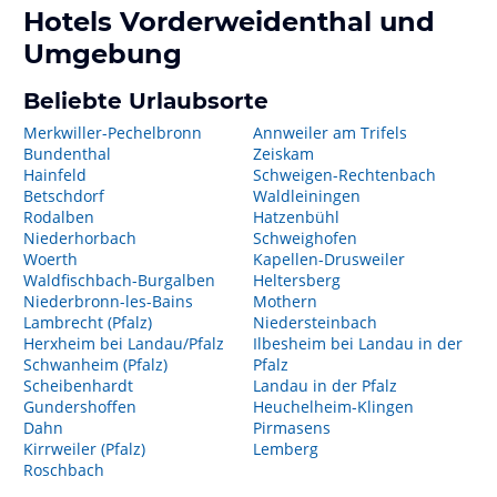
Hotels
Vorderweidenthal
und
Umgebung
Beliebte Urlaubsorte
Merkwiller-Pechelbronn
Annweiler am Trifels
Bundenthal
Zeiskam
Hainfeld
Schweigen-Rechtenbach
Betschdorf
Waldleiningen
Rodalben
Hatzenbühl
Niederhorbach
Schweighofen
Woerth
Kapellen-Drusweiler
Waldfischbach-Burgalben
Heltersberg
Niederbronn-les-Bains
Mothern
Lambrecht (Pfalz)
Niedersteinbach
Herxheim bei Landau/Pfalz
Ilbesheim bei Landau in der
Schwanheim (Pfalz)
Pfalz
Scheibenhardt
Landau in der Pfalz
Gundershoffen
Heuchelheim-Klingen
Dahn
Pirmasens
Kirrweiler (Pfalz)
Lemberg
Roschbach