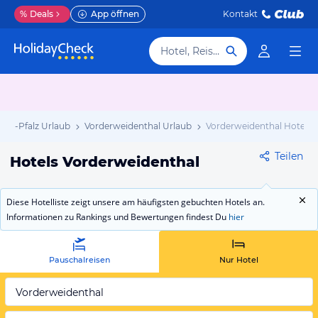
%
Deals
App öffnen
Kontakt
Hotel, Reiseziel
and-Pfalz Urlaub
Vorderweidenthal Urlaub
Vorderweidenthal Hotels
Teilen
Hotels Vorderweidenthal
Diese Hotelliste zeigt unsere am häufigsten gebuchten Hotels an.
Informationen zu Rankings und Bewertungen findest Du
hier
Pauschalreisen
Nur Hotel
Vorderweidenthal