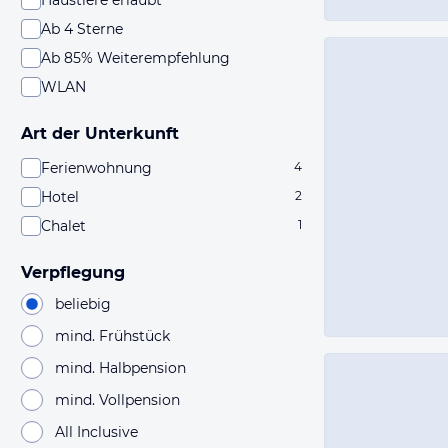
Haustiere erlaubt
Ab 4 Sterne
Ab 85% Weiterempfehlung
WLAN
Art der Unterkunft
Ferienwohnung
4
Hotel
2
Chalet
1
Verpflegung
beliebig
mind. Frühstück
mind. Halbpension
mind. Vollpension
All Inclusive