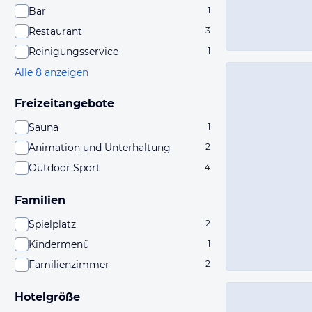
Bar
1
Restaurant
3
Reinigungsservice
1
Alle 8 anzeigen
Freizeitangebote
Sauna
1
Animation und Unterhaltung
2
Outdoor Sport
4
Familien
Spielplatz
2
Kindermenü
1
Familienzimmer
2
Hotelgröße