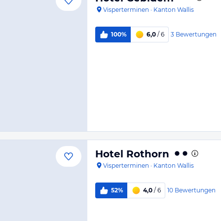
Visperterminen
·
Kanton Wallis
3
Bewertungen
100%
6,0
/ 6
Hotel Rothorn
Visperterminen
·
Kanton Wallis
10
Bewertungen
52%
4,0
/ 6