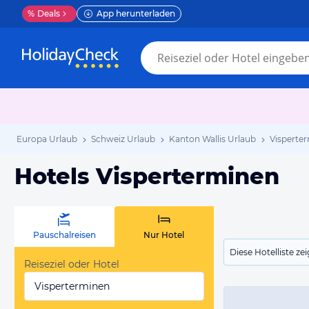
%
Deals
App herunterladen
Europa Urlaub
Schweiz Urlaub
Kanton Wallis Urlaub
Visperte
Hotels Visperterminen
Pauschalreisen
Nur Hotel
Diese Hotelliste z
Reiseziel oder Hotel
Visperterminen