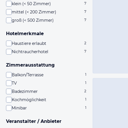
klein (< 50 Zimmer)
7
mittel (< 200 Zimmer)
7
groß (< 500 Zimmer)
7
Hotelmerkmale
Haustiere erlaubt
2
Nichtraucherhotel
7
Zimmerausstattung
Balkon/Terrasse
1
TV
1
Badezimmer
2
Kochmöglichkeit
1
Minibar
1
Veranstalter / Anbieter