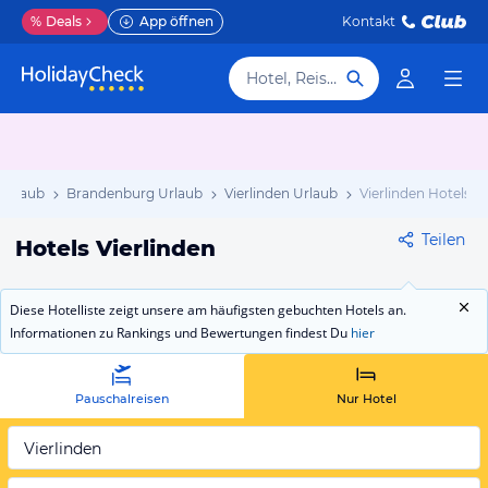
%
Deals
App öffnen
Kontakt
Hotel, Reiseziel
 Urlaub
Brandenburg Urlaub
Vierlinden Urlaub
Vierlinden Hotels
Teilen
Hotels Vierlinden
Diese Hotelliste zeigt unsere am häufigsten gebuchten Hotels an.
Informationen zu Rankings und Bewertungen findest Du
hier
Pauschalreisen
Nur Hotel
Vierlinden