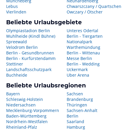
Müncheberg
Neuhardenberg
Lebus
Chwarszczany / Quartschen
Vierlinden
Owczary / Ötscher
Beliebte Urlaubsgebiete
Olympiastadion Berlin
Unteres Odertal
Wuhlheide (Kindl Bühne)
Berlin - Tiergarten
Spreewald
Nationalpark
Velodrom Berlin
Warthemündung
Berlin - Gesundbrunnen
Berlin - Wittenau
Berlin - Kurfürstendamm
Messe Berlin
Stettiner
Berlin - Wedding
Landschaftsschutzpark
Uckermark
Buchheide
Uber Arena
Beliebte Urlaubsregionen
Bayern
Sachsen
Schleswig-Holstein
Brandenburg
Niedersachsen
Thüringen
Mecklenburg-Vorpommern
Sachsen-Anhalt
Baden-Württemberg
Berlin
Nordrhein-Westfalen
Saarland
Rheinland-Pfalz
Hamburg