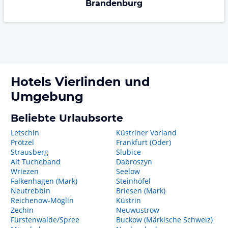
Brandenburg
Hotels
Vierlinden
und
Umgebung
Beliebte Urlaubsorte
Letschin
Küstriner Vorland
Prötzel
Frankfurt (Oder)
Strausberg
Slubice
Alt Tucheband
Dabroszyn
Wriezen
Seelow
Falkenhagen (Mark)
Steinhöfel
Neutrebbin
Briesen (Mark)
Reichenow-Möglin
Küstrin
Zechin
Neuwustrow
Fürstenwalde/Spree
Buckow (Märkische Schweiz)