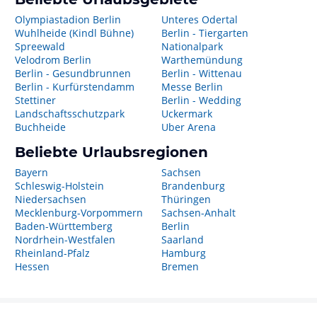
Olympiastadion Berlin
Unteres Odertal
Wuhlheide (Kindl Bühne)
Berlin - Tiergarten
Spreewald
Nationalpark
Velodrom Berlin
Warthemündung
Berlin - Gesundbrunnen
Berlin - Wittenau
Berlin - Kurfürstendamm
Messe Berlin
Stettiner
Berlin - Wedding
Landschaftsschutzpark
Uckermark
Buchheide
Uber Arena
Beliebte Urlaubsregionen
Bayern
Sachsen
Schleswig-Holstein
Brandenburg
Niedersachsen
Thüringen
Mecklenburg-Vorpommern
Sachsen-Anhalt
Baden-Württemberg
Berlin
Nordrhein-Westfalen
Saarland
Rheinland-Pfalz
Hamburg
Hessen
Bremen