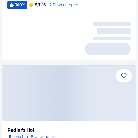
2
Bewertungen
100%
5,7
/ 6
Radler's Hof
Letschin
·
Brandenburg