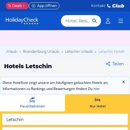
%
Deals
App öffnen
Kontakt
Hotel, Reiseziel
nd Urlaub
Brandenburg Urlaub
Letschin Urlaub
Letschin Hotels
Teilen
Hotels Letschin
Diese Hotelliste zeigt unsere am häufigsten gebuchten Hotels an.
Informationen zu Rankings und Bewertungen findest Du
hier
Pauschalreisen
Nur Hotel
Letschin