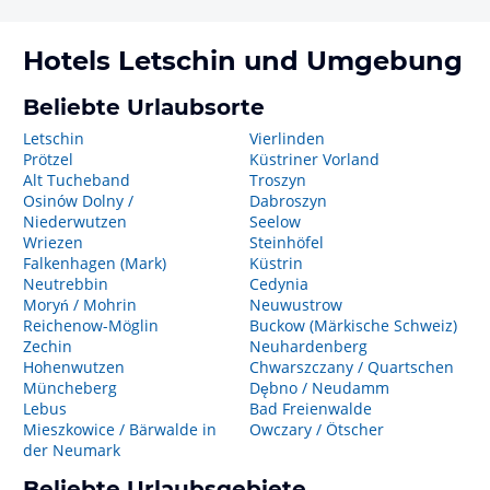
Hotels
Letschin
und Umgebung
Beliebte Urlaubsorte
Letschin
Vierlinden
Prötzel
Küstriner Vorland
Alt Tucheband
Troszyn
Osinów Dolny /
Dabroszyn
Niederwutzen
Seelow
Wriezen
Steinhöfel
Falkenhagen (Mark)
Küstrin
Neutrebbin
Cedynia
Moryń / Mohrin
Neuwustrow
Reichenow-Möglin
Buckow (Märkische Schweiz)
Zechin
Neuhardenberg
Hohenwutzen
Chwarszczany / Quartschen
Müncheberg
Dębno / Neudamm
Lebus
Bad Freienwalde
Mieszkowice / Bärwalde in
Owczary / Ötscher
der Neumark
Beliebte Urlaubsgebiete