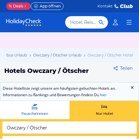
%
Deals
App öffnen
Kontakt
Hotel, Reiseziel
Lebus Urlaub
Owczary / Ötscher Urlaub
Owczary / Ötscher Hotels
Teilen
Hotels Owczary / Ötscher
Diese Hotelliste zeigt unsere am häufigsten gebuchten Hotels an.
Informationen zu Rankings und Bewertungen findest Du
hier
Pauschalreisen
Nur Hotel
Owczary / Ötscher