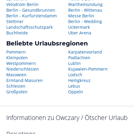
Velodrom Berlin
Warthemündung
Berlin - Gesundbrunnen
Berlin - Wittenau
Berlin - Kurfürstendamm
Messe Berlin
Stettiner
Berlin - Wedding
Landschaftsschutzpark
Uckermark
Buchheide
Uber Arena
Beliebte Urlaubsregionen
Pommern
Karpatenvorland
Kleinpolen
Podlachien
Westpommern
Lublin
Niederschlesien
Kujawien-Pommern
Masowien
Lodsch
Ermland-Masuren
Heiligkreuz
Schlesien
Lebus
Großpolen
Oppeln
Informationen zu
Owczary / Ötscher
Urlaub