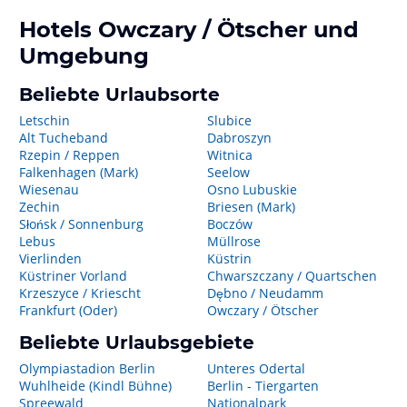
Hotels
Owczary / Ötscher
und
Umgebung
Beliebte Urlaubsorte
Letschin
Slubice
Alt Tucheband
Dabroszyn
Rzepin / Reppen
Witnica
Falkenhagen (Mark)
Seelow
Wiesenau
Osno Lubuskie
Zechin
Briesen (Mark)
Słońsk / Sonnenburg
Boczów
Lebus
Müllrose
Vierlinden
Küstrin
Küstriner Vorland
Chwarszczany / Quartschen
Krzeszyce / Kriescht
Dębno / Neudamm
Frankfurt (Oder)
Owczary / Ötscher
Beliebte Urlaubsgebiete
Olympiastadion Berlin
Unteres Odertal
Wuhlheide (Kindl Bühne)
Berlin - Tiergarten
Spreewald
Nationalpark