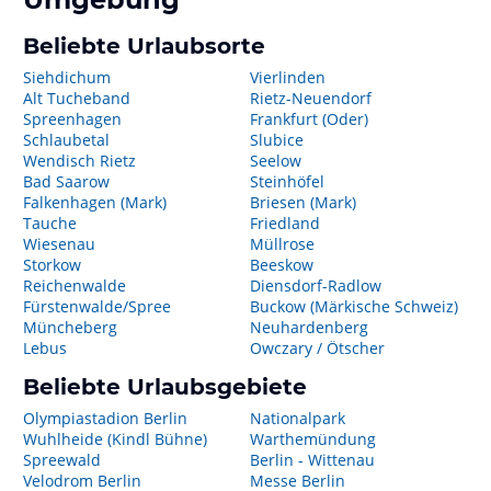
Beliebte Urlaubsorte
Siehdichum
Vierlinden
Alt Tucheband
Rietz-Neuendorf
Spreenhagen
Frankfurt (Oder)
Schlaubetal
Slubice
Wendisch Rietz
Seelow
Bad Saarow
Steinhöfel
Falkenhagen (Mark)
Briesen (Mark)
Tauche
Friedland
Wiesenau
Müllrose
Storkow
Beeskow
Reichenwalde
Diensdorf-Radlow
Fürstenwalde/Spree
Buckow (Märkische Schweiz)
Müncheberg
Neuhardenberg
Lebus
Owczary / Ötscher
Beliebte Urlaubsgebiete
Olympiastadion Berlin
Nationalpark
Wuhlheide (Kindl Bühne)
Warthemündung
Spreewald
Berlin - Wittenau
Velodrom Berlin
Messe Berlin