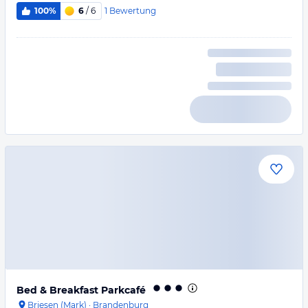
1
Bewertung
100%
6
/ 6
Bed & Breakfast Parkcafé
Briesen (Mark)
·
Brandenburg