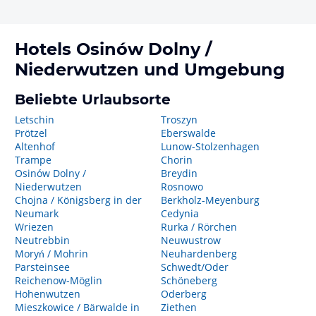
Hotels
Osinów Dolny /
Niederwutzen
und Umgebung
Beliebte Urlaubsorte
Letschin
Troszyn
Prötzel
Eberswalde
Altenhof
Lunow-Stolzenhagen
Trampe
Chorin
Osinów Dolny /
Breydin
Niederwutzen
Rosnowo
Chojna / Königsberg in der
Berkholz-Meyenburg
Neumark
Cedynia
Wriezen
Rurka / Rörchen
Neutrebbin
Neuwustrow
Moryń / Mohrin
Neuhardenberg
Parsteinsee
Schwedt/Oder
Reichenow-Möglin
Schöneberg
Hohenwutzen
Oderberg
Mieszkowice / Bärwalde in
Ziethen