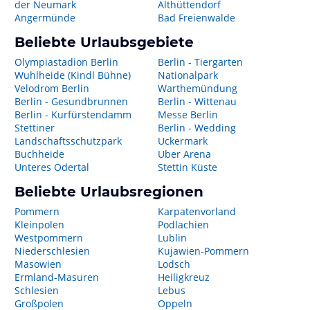
der Neumark
Althüttendorf
Angermünde
Bad Freienwalde
Beliebte Urlaubsgebiete
Olympiastadion Berlin
Berlin - Tiergarten
Wuhlheide (Kindl Bühne)
Nationalpark
Velodrom Berlin
Warthemündung
Berlin - Gesundbrunnen
Berlin - Wittenau
Berlin - Kurfürstendamm
Messe Berlin
Stettiner
Berlin - Wedding
Landschaftsschutzpark
Uckermark
Buchheide
Uber Arena
Unteres Odertal
Stettin Küste
Beliebte Urlaubsregionen
Pommern
Karpatenvorland
Kleinpolen
Podlachien
Westpommern
Lublin
Niederschlesien
Kujawien-Pommern
Masowien
Lodsch
Ermland-Masuren
Heiligkreuz
Schlesien
Lebus
Großpolen
Oppeln