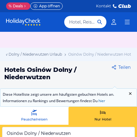
%
Deals
App öffnen
Kontakt
Hotel, Reiseziel
nów Dolny / Niederwutzen Urlaub
Osinów Dolny / Niederwutzen Hotels
Teilen
Hotels Osinów Dolny /
Niederwutzen
Diese Hotelliste zeigt unsere am häufigsten gebuchten Hotels an.
Informationen zu Rankings und Bewertungen findest Du
hier
Pauschalreisen
Nur Hotel
Osinów Dolny / Niederwutzen