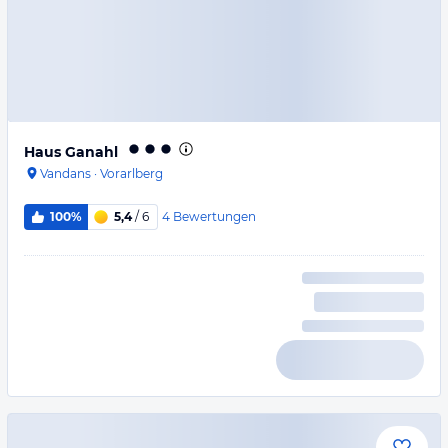
Haus Ganahl
Vandans
·
Vorarlberg
4
Bewertungen
100%
5,4
/ 6