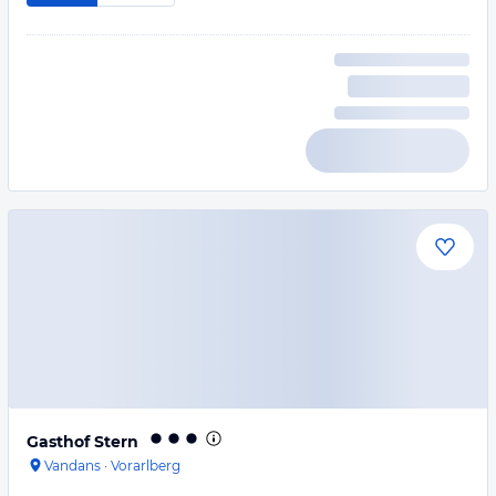
Gasthof Stern
Vandans
·
Vorarlberg