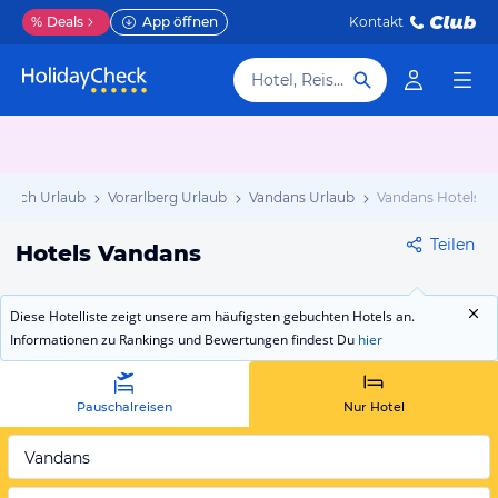
%
Deals
App öffnen
Kontakt
Hotel, Reiseziel
rreich Urlaub
Vorarlberg Urlaub
Vandans Urlaub
Vandans Hotels
Teilen
Hotels Vandans
Diese Hotelliste zeigt unsere am häufigsten gebuchten Hotels an.
Informationen zu Rankings und Bewertungen findest Du
hier
Pauschalreisen
Nur Hotel
Vandans