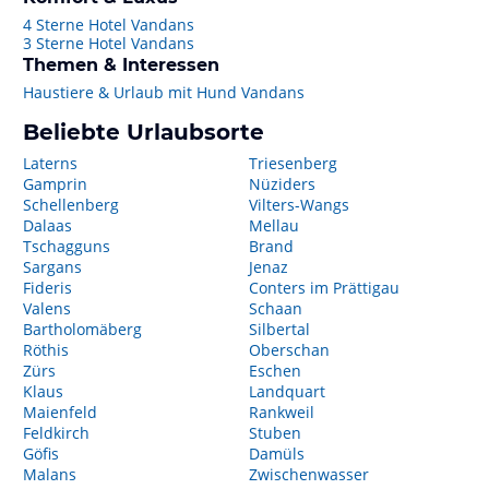
4 Sterne Hotel Vandans
3 Sterne Hotel Vandans
Themen & Interessen
Haustiere & Urlaub mit Hund Vandans
Beliebte Urlaubsorte
Laterns
Triesenberg
Gamprin
Nüziders
Schellenberg
Vilters-Wangs
Dalaas
Mellau
Tschagguns
Brand
Sargans
Jenaz
Fideris
Conters im Prättigau
Valens
Schaan
Bartholomäberg
Silbertal
Röthis
Oberschan
Zürs
Eschen
Klaus
Landquart
Maienfeld
Rankweil
Feldkirch
Stuben
Göfis
Damüls
Malans
Zwischenwasser