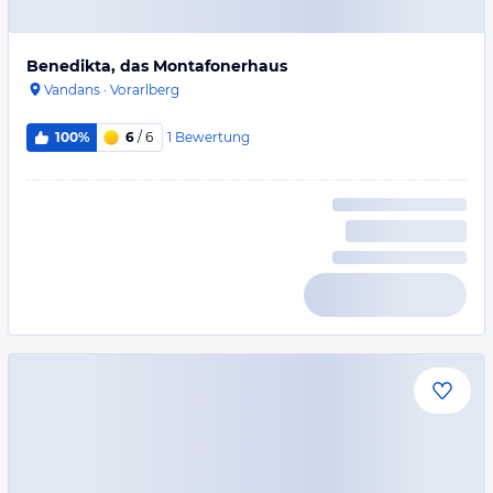
Benedikta, das Montafonerhaus
Vandans
·
Vorarlberg
1
Bewertung
100%
6
/ 6