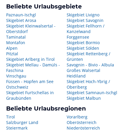
Beliebte Urlaubsgebiete
Paznaun-Ischgl
Skigebiet Livigno
Skigebiet Arosa
Skigebiet Savognin
Skigebiet Kleinwalsertal -
Skigebiet Fellhorn /
Oberstdorf
Kanzelwand
Taminatal
Forggensee
Montafon
Skigebiet Bormio
Alpen
Skigebiet Sölden
Pitztal
Skigebiet Rettenberg /
Skigebiet Arlberg in Tirol
Grünten
Skigebiet Mellau - Damüls -
Savognin - Bivio - Albula
Faschina
Großes Walsertal
Vinschgau
Heidiland
Füssen - Hopfen am See
Skigebiet Hoch-Ybrig /
Ostschweiz
Oberiberg
Skigebiet Furtschellas in
Skigebiet Samnaun-Ischgl
Graubünden
Skigebiet Malbun
Beliebte Urlaubsregionen
Tirol
Vorarlberg
Salzburger Land
Oberösterreich
Steiermark
Niederösterreich