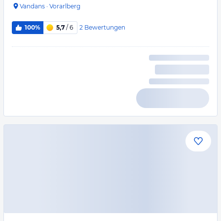
Vandans
·
Vorarlberg
2
Bewertungen
100%
5,7
/ 6