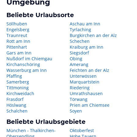
Umgebung
Beliebte Urlaubsorte
Söllhuben
Aschau am Inn
Engelsberg
Tyrlaching
Traunreut
Burgkirchen an der Alz
Rott am Inn
Schechen
Pittenhart
Kraiburg am Inn
Gars am Inn
Siegsdorf
Nußdorf im Chiemgau
Obing
Kirchanschöring
Amerang
Wasserburg am Inn
Feichten an der Alz
Pfaffing
Unterwössen
Samerberg
Marquartstein
Tittmoning
Riedering
Kirchweidach
Umrathshausen
Frasdorf
Törwang
Höslwang
Prien am Chiemsee
Schalchen
Soyen
Beliebte Urlaubsgebiete
München - Thalkirchen-
Oktoberfest
Obersendling
Hohe Tauern