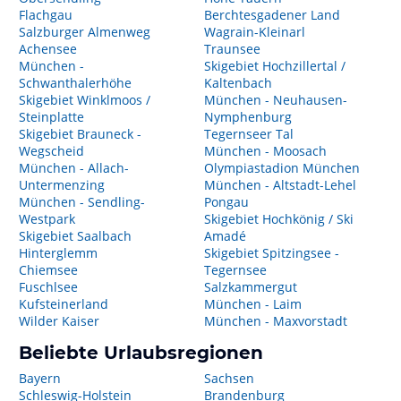
Flachgau
Berchtesgadener Land
Salzburger Almenweg
Wagrain-Kleinarl
Achensee
Traunsee
München -
Skigebiet Hochzillertal /
Schwanthalerhöhe
Kaltenbach
Skigebiet Winklmoos /
München - Neuhausen-
Steinplatte
Nymphenburg
Skigebiet Brauneck -
Tegernseer Tal
Wegscheid
München - Moosach
München - Allach-
Olympiastadion München
Untermenzing
München - Altstadt-Lehel
München - Sendling-
Pongau
Westpark
Skigebiet Hochkönig / Ski
Skigebiet Saalbach
Amadé
Hinterglemm
Skigebiet Spitzingsee -
Chiemsee
Tegernsee
Fuschlsee
Salzkammergut
Kufsteinerland
München - Laim
Wilder Kaiser
München - Maxvorstadt
Beliebte Urlaubsregionen
Bayern
Sachsen
Schleswig-Holstein
Brandenburg