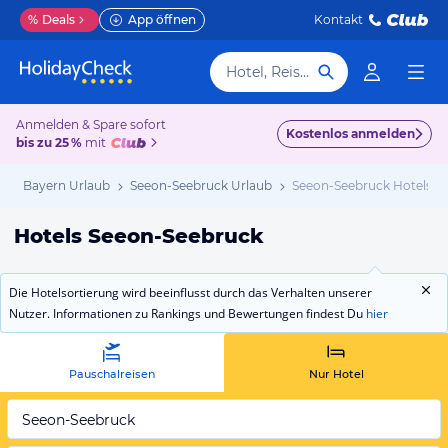
%
Deals
App öffnen
Kontakt
Hotel, Reiseziel
Anmelden & Spare sofort
Kostenlos anmelden
bis zu 25 %
mit
b
Bayern Urlaub
Seeon-Seebruck Urlaub
Seeon-Seebruck Hotels
Hotels Seeon-Seebruck
Die Hotelsortierung wird beeinflusst durch das Verhalten unserer
Nutzer. Informationen zu Rankings und Bewertungen findest Du
hier
Pauschalreisen
Nur Hotel
Seeon-Seebruck