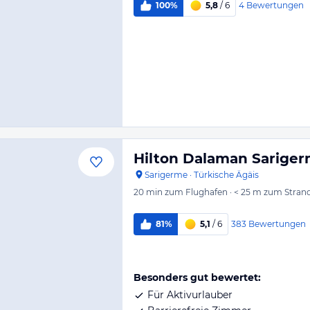
4
Bewertungen
100%
5,8
/ 6
Hilton Dalaman Sariger
Sarigerme
·
Türkische Ägäis
20 min
zum Flughafen
·
< 25 m
zum Stran
383
Bewertungen
81%
5,1
/ 6
Besonders gut bewertet:
Für Aktivurlauber