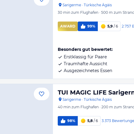
Sarigerme
·
Türkische Ägäis
30 min
zum Flughafen
·
500 m
zum Stran
2.757
AWARD
99%
5,9
/ 6
Besonders gut bewertet:
Erstklassig für Paare
Traumhafte Aussicht
Ausgezeichnetes Essen
TUI MAGIC LIFE Sarige
Sarigerme
·
Türkische Ägäis
40 min
zum Flughafen
·
200 m
zum Stran
3.373
Bewertung
98%
5,8
/ 6