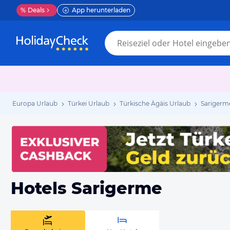
%
Deals
App herunterladen
Europa Urlaub
Türkei Urlaub
Türkische Ägäis Urlaub
Sarigerm
Hotels Sarigerme