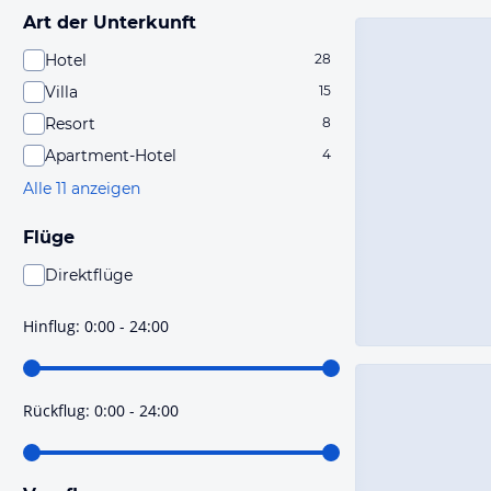
Art der Unterkunft
Hotel
28
Villa
15
Resort
8
Apartment-Hotel
4
Alle 11 anzeigen
Flüge
Direktflüge
Du findest mit dieser Einstellung Flüge, die mit sehr
hoher Wahrscheinlichkeit Direktflüge sind. Bitte
Hinflug
:
0:00 - 24:00
prüfe vor der Buchung noch einmal die Flugdetails.
Rückflug
:
0:00 - 24:00