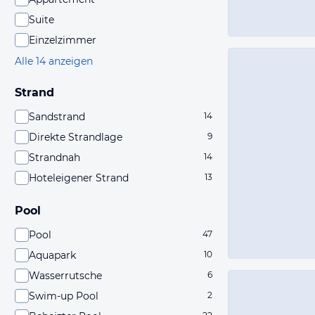
Suite
Einzelzimmer
Alle 14 anzeigen
Strand
Sandstrand
14
Direkte Strandlage
9
Strandnah
14
Hoteleigener Strand
13
Pool
Pool
47
Aquapark
10
Wasserrutsche
6
Swim-up Pool
2