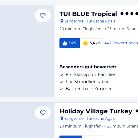
TUI BLUE Tropical
Sarigerme
·
Türkische Ägäis
20 min
zum Flughafen
·
< 25 m
zum Stran
442
Bewertungen
92%
5,4
/ 6
Besonders gut bewertet:
Erstklassig für Familien
Für Strandliebhaber
Barrierefreie Zimmer
Holiday Village Turkey
Sarigerme
·
Türkische Ägäis
20 min
zum Flughafen
·
< 25 m
zum Stran