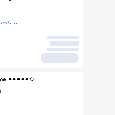
d
Bewertungen
rme
d
en