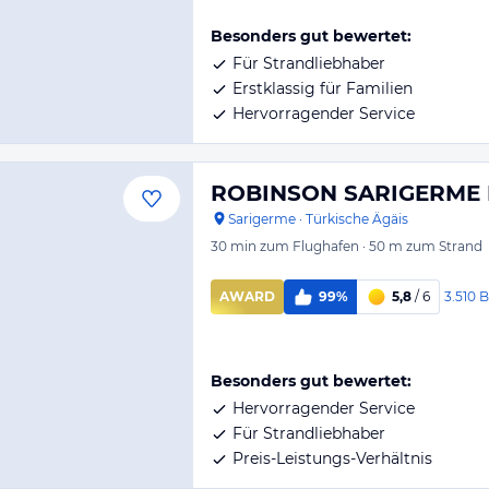
Besonders gut bewertet:
Für Strandliebhaber
Erstklassig für Familien
Hervorragender Service
ROBINSON SARIGERME
Sarigerme
·
Türkische Ägäis
30 min
zum Flughafen
·
50 m
zum Strand
3.510
B
AWARD
99%
5,8
/ 6
Besonders gut bewertet:
Hervorragender Service
Für Strandliebhaber
Preis-Leistungs-Verhältnis