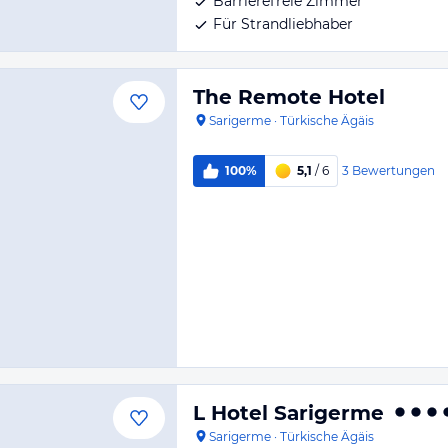
Barrierefreie Zimmer
Für Strandliebhaber
The Remote Hotel
Sarigerme
·
Türkische Ägäis
3
Bewertungen
100%
5,1
/ 6
L Hotel Sarigerme
Sarigerme
·
Türkische Ägäis