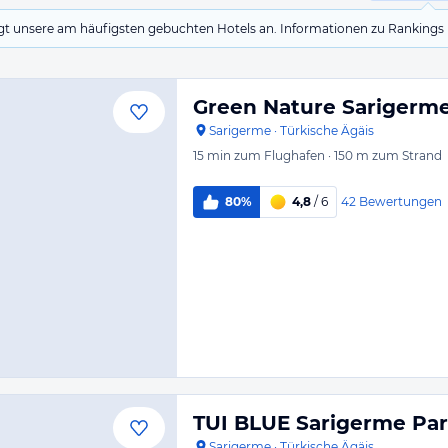
eigt unsere am häufigsten gebuchten Hotels an. Informationen zu Rankin
Green Nature Sarigerm
Sarigerme
·
Türkische Ägäis
15 min
zum Flughafen
·
150 m
zum Strand
42
Bewertungen
80%
4,8
/ 6
TUI BLUE Sarigerme Pa
Sarigerme
·
Türkische Ägäis