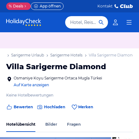
%
Deals
App öffnen
Kontakt
Hotel, Reiseziel
aub
Sarigerme Urlaub
Sarigerme Hotels
Villa Sarigerme Diamond
Villa Sarigerme Diamond
Osmaniye Koyu Sarigerme Ortaca Mugla Türkei
Auf Karte anzeigen
Keine Hotelbewertungen
Bewerten
Hochladen
Merken
Hotelübersicht
Bilder
Fragen