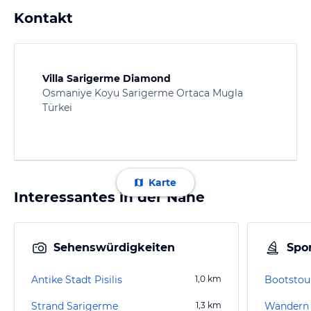
Kontakt
Villa Sarigerme Diamond
Osmaniye Koyu Sarigerme Ortaca Mugla
Türkei
Karte
Interessantes in der Nähe
Sehenswürdigkeiten
Spor
Antike Stadt Pisilis
1,0
km
Bootstou
Strand Sarigerme
1,3
km
Wandern 