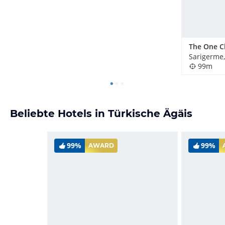
The One C
Sarigerme,
99m
Beliebte Hotels in Türkische Ägäis
99%
99%
AWARD