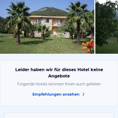
vom Hotelie
Leider haben wir für dieses Hotel keine
Angebote
Folgende Hotels könnten Ihnen auch gefallen
Empfehlungen ansehen