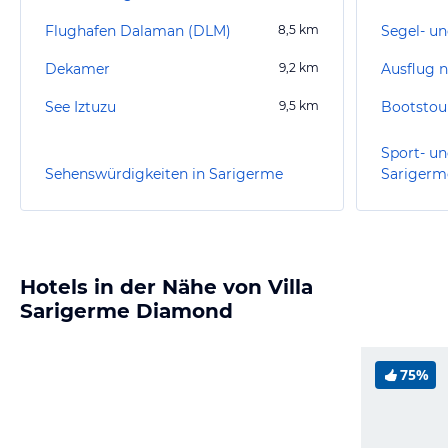
Flughafen Dalaman (DLM)
8,5
km
Segel- un
Dekamer
9,2
km
Ausflug 
See Iztuzu
9,5
km
Bootstou
Sport- un
Sehenswürdigkeiten in Sarigerme
Sarigerm
Hotels in der Nähe von Villa
Sarigerme Diamond
75%