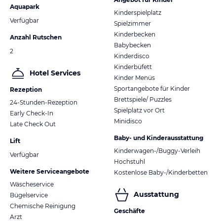
Aquapark
Kinderspielplatz
Verfügbar
Spielzimmer
Kinderbecken
Anzahl Rutschen
Babybecken
2
Kinderdisco
Kinderbüfett
Hotel Services
Kinder Menüs
Sportangebote für Kinder
Rezeption
Brettspiele/ Puzzles
24-Stunden-Rezeption
Spielplatz vor Ort
Early Check-In
Minidisco
Late Check Out
Baby- und Kinderausstattung
Lift
Kinderwagen-/Buggy-Verleih
Verfügbar
Hochstuhl
Weitere Serviceangebote
Kostenlose Baby-/Kinderbetten
Wäscheservice
Ausstattung
Bügelservice
Chemische Reinigung
Geschäfte
Arzt