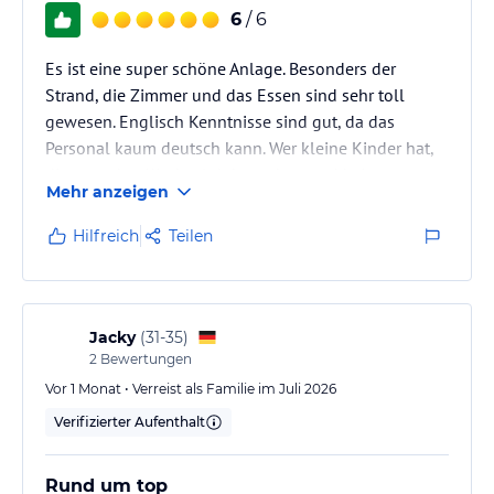
6
/ 6
Es ist eine super schöne Anlage. Besonders der
Strand, die Zimmer und das Essen sind sehr toll
gewesen. Englisch Kenntnisse sind gut, da das
Personal kaum deutsch kann. Wer kleine Kinder hat,
die gern den Kinderclub besuchen und keine
Mehr anzeigen
Englisch Kenntnisse haben ist ebenfalls falsch in
dem Hotel. Leider gib es nur einen deutschen
Hilfreich
Teilen
Animateur. Die Programme sind richtig toll aber
konnten leider von unseren Kindern nicht genutzt
werden.
Jacky
(
31-35
)
2
Bewertungen
Vor 1 Monat • Verreist als Familie im Juli 2026
Verifizierter Aufenthalt
Rund um top