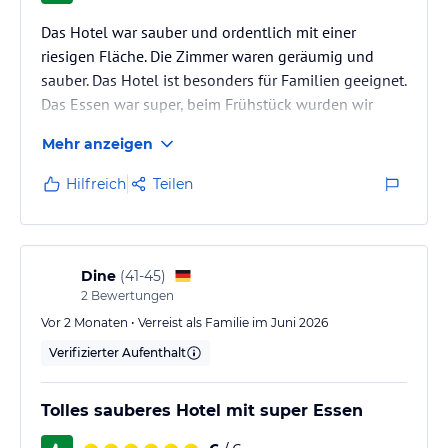
Das Hotel war sauber und ordentlich mit einer
riesigen Fläche. Die Zimmer waren geräumig und
sauber. Das Hotel ist besonders für Familien geeignet.
Das Essen war super, beim Frühstück wurden wir
unter anderem mit frischen Omletts und Smothies
Mehr anzeigen
verwöhnt. Beim Abendessen konnte man sich auch
kaum entscheiden, nach einer Woche hat sich das
Hilfreich
Teilen
Essen wiederholt… Aber durch die viele Auswahl hat
man doch noch was Neues gefunden. Der Service im
Restaurant war großartig! Der Strand hat uns nicht so
gut gefallen…er war uns zu…
Dine
(
41-45
)
2
Bewertungen
Vor 2 Monaten • Verreist als Familie im Juni 2026
Verifizierter Aufenthalt
Tolles sauberes Hotel mit super Essen