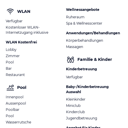
Wellnessangebote
WLAN
Ruheraum
Verfügbar
Spa & Wellnesscenter
Kostenloser WLAN-
Internetzugang inklusive
Anwendungen/Behandlungen
Körperbehandlungen
WLAN Kostenfrei
Massagen
Lobby
Zimmer
Familie & Kinder
Pool
Bar
Kinderbetreuung
Restaurant
Verfügbar
Baby-/Kinderbetreuung
Pool
Auswahl
Innenpool
Kleinkinder
Aussenpool
Miniclub
Poolbar
Kinderclub
Pool
Jugendbetreuung
Wasserrutsche
Angebot für Kinder