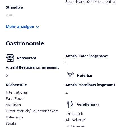
Strandhandtücher Kostenfrei
Strandtyp
Kies
Mehr anzeigen
Gastronomie
Anzahl Cafes insgesamt
Restaurant
1
Anzahl Restaurants insgesamt
6
Hotelbar
Küchenstile
Anzahl Hotelbars insgesamt
International
4
Fast-Food
Verpflegung
Asiatisch
Gutbürgerlich/Hausmannskost
Frühstück
Italienisch
All Inclusive
Steaks
Mittagessen