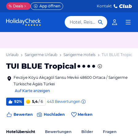
%
Deals
App öffnen
Kontakt
Hotel, Reiseziel
äis Urlaub
Sarigerme Urlaub
Sarigerme Hotels
TUI BLUE Tropical
TUI BLUE Tropical
Fevziye Köyü Akçagöl Sarısu Mevkii 48600 Ortaca / Sarigerme
Türkische Ägäis Türkei
Auf Karte anzeigen
443
Bewertungen
92%
5,4
/ 6
Bewerten
Hochladen
Merken
Hotelübersicht
Bewertungen
Bilder
Fragen