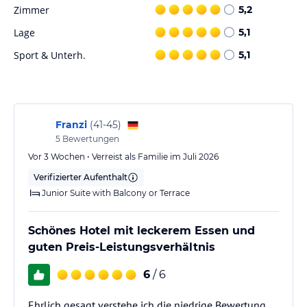
Zimmer
5,2
Sport und Unterhaltung
Lage
5,1
Das TUI BLUE Tropical bietet eine Vielzahl an Freizeit- und
Sportmöglichkeiten, um Ihren Aufenthalt abwechslungsreich zu
Sport & Unterh.
5,1
gestalten. Neben einem Fitnesscenter stehen Ihnen auch
Tischtennis- und Tennisplätze zur Verfügung. Für Entspannung
sorgt eine Sauna und ein Hamam. Ein Kinderspielplatz sorgt für
die Unterhaltung der jüngeren Gäste.
Franzi
(
41-45
)
Hinweis:
Verfasst von HolidayCheck mit Hilfe von KI. Alle
5
Bewertungen
Angaben ohne Gewähr. Bitte lies vor der Buchung die
Vor 3 Wochen • Verreist als Familie im Juli 2026
verbindlichen
Angebotsdetails
des jeweiligen Veranstalters.
Verifizierter Aufenthalt
Junior Suite with Balcony or Terrace
Schönes Hotel mit leckerem Essen und
guten Preis-Leistungsverhältnis
6
/ 6
Ehrlich gesagt verstehe ich die niedrige Bewertung