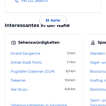
+90 252 2868510
Karte
Interessantes in der Nähe
Sehenswürdigkeiten
Spor
Strand Sarigerme
1,5
km
Wandern 
Antike Stadt Pisilis
1,7
km
Segel- un
Flughafen Dalaman (DLM)
6,0
km
Bootstou
Dekamer
10,6
km
Ausflug 
See Iztuzu
10,8
km
Bootstou
Sport- un
Sehenswürdigkeiten in Sarigerme
Sarigerm