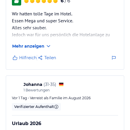
6
/ 6
Wir hatten tolle Tage im Hotel.
Essen Mega und super Service.
Alles sehr sauber.
Jedoch war für uns persönlich die Hotelanlage zu
groß.
Mehr anzeigen
Und den Sport „Wer ist morgens der erste beim Liegen
reservieren“ werde ich nie verstehen.
Hilfreich
Teilen
Es gibt aber immer eine Liege zu finden.Auch Plätze
mit wenig Trubel sind zu finden.
Es waren hauptsächlich englische und türkische
Gäste da.
Johanna
(
31-35
)
Wenig aus Deutschland.Daher war alles auf Englisch.
1
Bewertungen
Aus diesem Grund haben unsere Kids die Betreuung
Vor 1 Tag • Verreist als Familie im August 2026
nicht genutzt.
Verifizierter Aufenthalt
Urlaub 2026