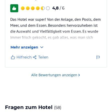
4,8
/ 6
Das Hotel war super! Von der Anlage, den Pools, dem
Meer, und dem Essen. Besonders hervorzuheben ist
die Auswahl und Vielfältigkeit vom Essen. Es wurde
immer frisch gekocht, es gab alles, was man sich
wünscht. Zwei kleine Kritikpunkte waren, die
Mehr anzeigen
Sauberkeit im Zimmer (vor allem im Bad) und das
einige Dinge extra gekostet haben.
Hilfreich
Teilen
Alle Bewertungen anzeigen
Fragen zum Hotel
(
58
)