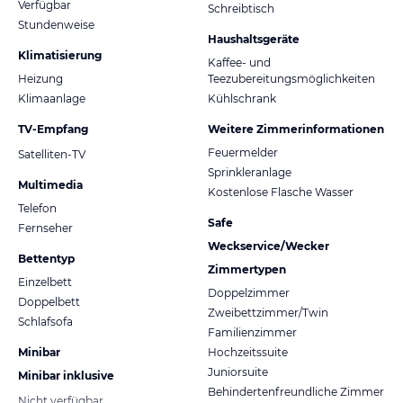
Verfügbar
Schreibtisch
Stundenweise
Haushaltsgeräte
Klimatisierung
Kaffee- und
Heizung
Teezubereitungsmöglichkeiten
Klimaanlage
Kühlschrank
TV-Empfang
Weitere Zimmerinformationen
Feuermelder
Satelliten-TV
Sprinkleranlage
Multimedia
Kostenlose Flasche Wasser
Telefon
Safe
Fernseher
Weckservice/Wecker
Bettentyp
Zimmertypen
Einzelbett
Doppelzimmer
Doppelbett
Zweibettzimmer/Twin
Schlafsofa
Familienzimmer
Minibar
Hochzeitssuite
Juniorsuite
Minibar inklusive
Behindertenfreundliche Zimmer
Nicht verfügbar