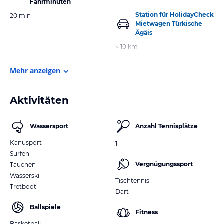
Fahrminuten
Station für HolidayCheck
20 min
Mietwagen Türkische
Ägäis
< 10 km
Mehr anzeigen
Aktivitäten
Wassersport
Anzahl Tennisplätze
Kanusport
1
Surfen
Vergnügungssport
Tauchen
Wasserski
Tischtennis
Tretboot
Dart
Ballspiele
Fitness
Basketball