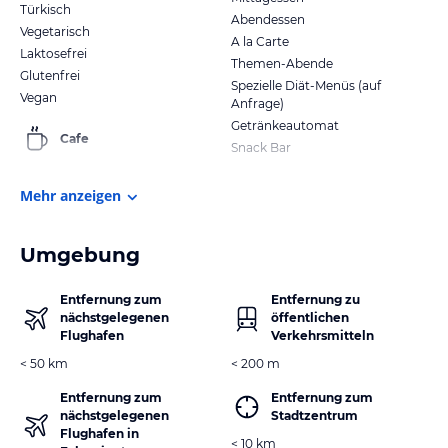
Türkisch
Abendessen
Vegetarisch
A la Carte
Laktosefrei
Themen-Abende
Glutenfrei
Spezielle Diät-Menüs (auf
Vegan
Anfrage)
Getränkeautomat
Cafe
Snack Bar
Mehr anzeigen
Umgebung
Entfernung zum
Entfernung zu
nächstgelegenen
öffentlichen
Flughafen
Verkehrsmitteln
< 50 km
< 200 m
Entfernung zum
Entfernung zum
nächstgelegenen
Stadtzentrum
Flughafen in
< 10 km