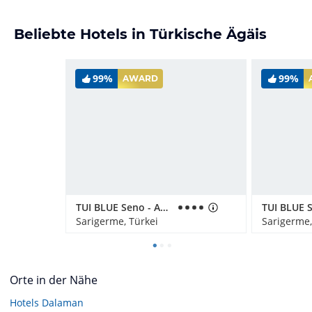
Beliebte Hotels in Türkische Ägäis
99%
99%
AWARD
TUI BLUE Seno - Adults Only
Sarigerme, Türkei
Sarigerme,
Orte in der Nähe
Hotels
Dalaman