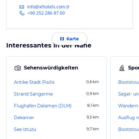
info@xlhotels.com.tr
+90 252 286 87 00
Karte
Interessantes in der Nähe
Sehenswürdigkeiten
Spor
Antike Stadt Pisilis
0,6
km
Bootstou
Strand Sarigerme
0,9
km
Flughafen Dalaman (DLM)
8,1
km
Wandern 
Dekamer
9,5
km
Ausflug 
See Iztuzu
9,7
km
Bootstou