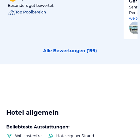
Gern
Besonders gut bewertet:
Sehr 
Top Poolbereich
Renov
weite
Alle Bewertungen (
199
)
Hotel allgemein
Beliebteste Ausstattungen:
Wifi kostenfrei
Hoteleigener Strand