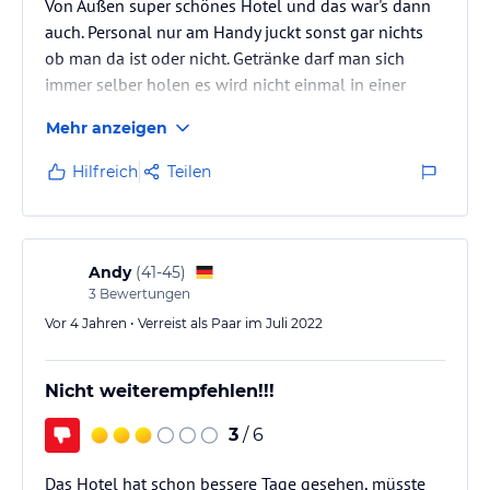
Von Außen super schönes Hotel und das war's dann
auch. Personal nur am Handy juckt sonst gar nichts
ob man da ist oder nicht. Getränke darf man sich
immer selber holen es wird nicht einmal in einer
Woche Aufenthalt gefragt. Ein Mann mit Zopf an der
Mehr anzeigen
Rezeption unfreundlicher geht nicht total
gelangweilt von allem, dann sollte man sich ein
Hilfreich
Teilen
anderen Job suchen. Liegen alle kaputt hab ich am
Arm zwei mal aufgeschlitzt hat dann schön im Meer
gebrannt. Duschen am Meer runtergekommen und
eklig von den Toiletten gar nicht zu…
Andy
(
41-45
)
3
Bewertungen
Vor 4 Jahren • Verreist als Paar im Juli 2022
Nicht weiterempfehlen!!!
3
/ 6
Das Hotel hat schon bessere Tage gesehen, müsste