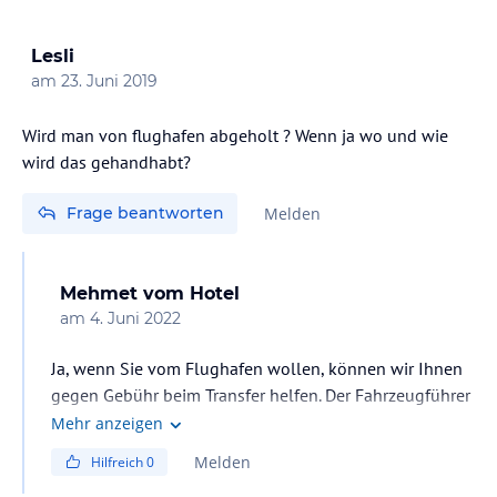
Lesli
am
23. Juni 2019
Wird man von flughafen abgeholt ? Wenn ja wo und wie
wird das gehandhabt?
Frage beantworten
Melden
Mehmet
vom Hotel
am
4. Juni 2022
Ja, wenn Sie vom Flughafen wollen, können wir Ihnen
gegen Gebühr beim Transfer helfen. Der Fahrzeugführer
begrüßt Sie an der Ausfahrt mit einem Schild mit Ihrem
Mehr anzeigen
Namen darauf.
Melden
Hilfreich
0