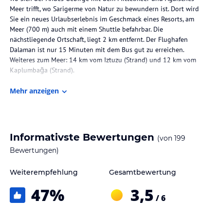
Meer trifft, wo Sarigerme von Natur zu bewundern ist. Dort wird
Sie ein neues Urlaubserlebnis im Geschmack eines Resorts, am
Meer (700 m) auch mit einem Shuttle befahrbar. Die
nächstliegende Ortschaft, liegt 2 km entfernt. Der Flughafen
Dalaman ist nur 15 Minuten mit dem Bus gut zu erreichen.
Weiteres zum Meer: 14 km vom Iztuzu (Strand) und 12 km vom
Kaplumbağa (Strand).
Zimmer / Unterbringung im Hotel
Mehr anzeigen
Wir ermöglichen Ihnen, einen Aufenthalt in unseren 117 neu
sanierten und modern ausgestatteten Zimmern. Alle Zimmer sind
mit Klimaanlagen ausgestattet und verfügen über Balkon, Telefon,
Dusche, WC, Haartrockner, Minikühlschrank (gefüllt mit Wasser,
Informativste Bewertungen
(von
199
Mineralwasser und Softdrinks am Tag der Ankunft) die Tage
Bewertungen)
danach auf Gästewunsch, kostenlose Nachfüllung, WLAN und Safe.
Alle Zimmer sind Nichtraucher-Zimmer.
Weiterempfehlung
Gesamtbewertung
Sport, Unterhaltung und Pool im Hotel
47
%
3,5
Zum Hotel zählt ein Fitnesscenter, Hamam, Dampfbad und eine
/ 6
Sauna. Ein Wohlfühlprogramm mit Bodyanwendungen ist im
Massagebereich erhältlich. Als sportliche Aktivitäten bietet dieses