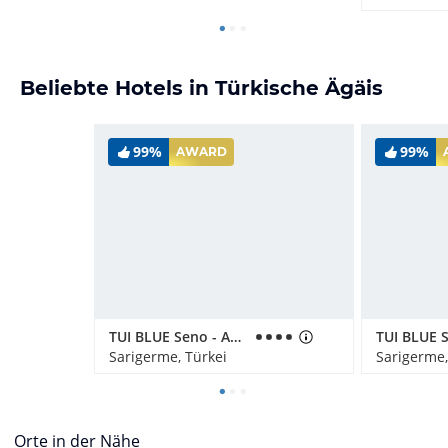
Beliebte Hotels in Türkische Ägäis
99%
99%
AWARD
TUI BLUE Seno - Adults Only
Sarigerme, Türkei
Sarigerme,
Orte in der Nähe