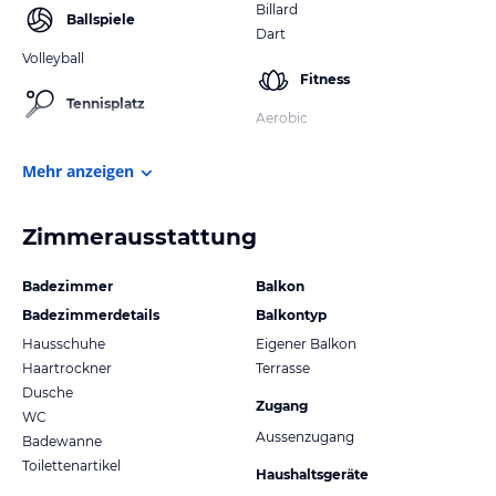
Billard
Ballspiele
Dart
Volleyball
Fitness
Tennisplatz
Aerobic
Mehr anzeigen
Zimmerausstattung
Badezimmer
Balkon
Badezimmerdetails
Balkontyp
Hausschuhe
Eigener Balkon
Haartrockner
Terrasse
Dusche
Zugang
WC
Aussenzugang
Badewanne
Toilettenartikel
Haushaltsgeräte