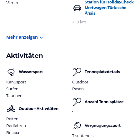
Station für HolidayCheck
15 min
Mietwagen Türkische
Ägäis
< 10 km
Mehr anzeigen
Aktivitäten
Wassersport
Tennisplatzdetails
Kanusport
Outdoor
Surfen
Rasen
Tauchen
Anzahl Tennisplätze
Outdoor-Aktivitäten
1
Reiten
Vergnügungssport
Radfahren
Boccia
Tischtennis