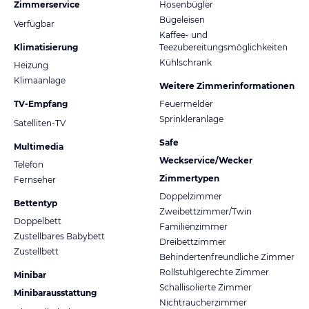
Zimmerservice
Hosenbügler
Bügeleisen
Verfügbar
Kaffee- und
Klimatisierung
Teezubereitungsmöglichkeiten
Kühlschrank
Heizung
Klimaanlage
Weitere Zimmerinformationen
TV-Empfang
Feuermelder
Sprinkleranlage
Satelliten-TV
Safe
Multimedia
Weckservice/Wecker
Telefon
Zimmertypen
Fernseher
Doppelzimmer
Bettentyp
Zweibettzimmer/Twin
Doppelbett
Familienzimmer
Zustellbares Babybett
Dreibettzimmer
Zustellbett
Behindertenfreundliche Zimmer
Rollstuhlgerechte Zimmer
Minibar
Schallisolierte Zimmer
Minibarausstattung
Nichtraucherzimmer