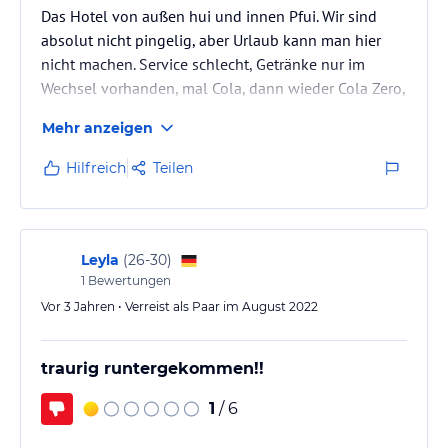
Das Hotel von außen hui und innen Pfui. Wir sind
absolut nicht pingelig, aber Urlaub kann man hier
nicht machen. Service schlecht, Getränke nur im
Wechsel vorhanden, mal Cola, dann wieder Cola Zero,
Fanta gab es einen Tag. Zimmer alt, Möbel kaputt,
Mehr anzeigen
Balkon nicht einmal 1qm groß. Kühlschrank dreckig.
Der Flur bei Ankunft völlig verdreckt, dies hat sich 9
Hilfreich
Teilen
Tage nicht verändert. Das Essen immer das gleiche,
kaum Auswahl. Waren mit mehreren gezwungen
auswärts zu Speisen. Die Behälter schaut man sich
leer besser nicht an,…
Leyla
(
26-30
)
1
Bewertungen
Vor 3 Jahren • Verreist als Paar im August 2022
traurig runtergekommen!!
1
/ 6