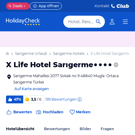
%
Deals
App öffnen
Kontakt
Hotel, Reiseziel
rlaub
Sarigerme Urlaub
Sarigerme Hotels
X Life Hotel Sarıgerme
X Life Hotel Sarıgerme
Sarigerme Mahallesi 2077 Sokak no 9 48840 Mugla Ortaca
Sarigerme Türkei
Auf Karte anzeigen
199
Bewertungen
47%
3,5
/ 6
Bewerten
Hochladen
Merken
Hotelübersicht
Bewertungen
Bilder
Fragen