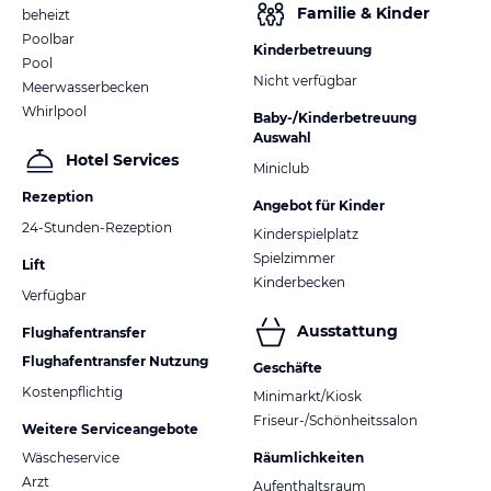
Familie & Kinder
beheizt
Poolbar
Kinderbetreuung
Pool
Nicht verfügbar
Meerwasserbecken
Whirlpool
Baby-/Kinderbetreuung
Auswahl
Hotel Services
Miniclub
Rezeption
Angebot für Kinder
24-Stunden-Rezeption
Kinderspielplatz
Spielzimmer
Lift
Kinderbecken
Verfügbar
Ausstattung
Flughafentransfer
Flughafentransfer Nutzung
Geschäfte
Kostenpflichtig
Minimarkt/Kiosk
Friseur-/Schönheitssalon
Weitere Serviceangebote
Wäscheservice
Räumlichkeiten
Arzt
Aufenthaltsraum