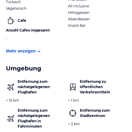
Türkisch
All Inclusive
Vegetarisch
Mittagessen
Abendessen
Cafe
Snack Bar
Anzahl Cafes insgesamt
1
Mehr anzeigen
Umgebung
Entfernung zum
Entfernung zu
nächstgelegenen
öffentlichen
Flughafen
Verkehrsmitteln
< 10 km
< 1 km
Entfernung zum
Entfernung zum
nächstgelegenen
Stadtzentrum
Flughafen in
< 2 km
Fahrminuten