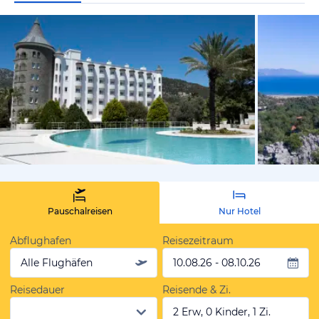
vom Hotelie
Pauschalreisen
Nur Hotel
Abflughafen
Reisezeitraum
Alle Flughäfen
10.08.26 - 08.10.26
Reisedauer
Reisende & Zi.
2 Erw, 0 Kinder, 1 Zi.