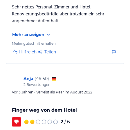
Dienstleistungsangebot umfasst einen Weckdienst.
Sehr nettes Personal. Zimmer und Hotel
Renovierungsbedürfdig aber trotzdem ein sehr
Hinweis:
Allgemeine und unverbindliche
angenehmer Aufenthalt
Hoteliers-/Veranstalter-/Kataloginformationen. Alle Angaben
ohne Gewähr und ohne Prüfung durch HolidayCheck. Bitte
lies vor der Buchung die verbindlichen
Angebotsdetails
des
Mehr anzeigen
jeweiligen Veranstalters.
Meilengutschrift erhalten
Hilfreich
Teilen
Anja
(
46-50
)
2
Bewertungen
Vor 3 Jahren • Verreist als Paar im August 2022
Finger weg von dem Hotel
2
/ 6