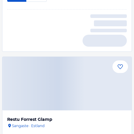
Restu Forrest Glamp
Sangaste
·
Estland