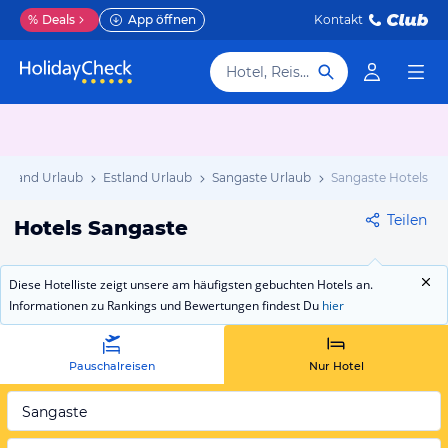
%
Deals
App öffnen
Kontakt
Hotel, Reiseziel
Estland Urlaub
Estland Urlaub
Sangaste Urlaub
Sangaste Hotels
Teilen
Hotels Sangaste
Diese Hotelliste zeigt unsere am häufigsten gebuchten Hotels an.
Informationen zu Rankings und Bewertungen findest Du
hier
Pauschalreisen
Nur Hotel
Sangaste