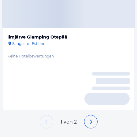
Ilmjärve Glamping Otepää
Sangaste
·
Estland
Keine Hotelbewertungen
1
von
2