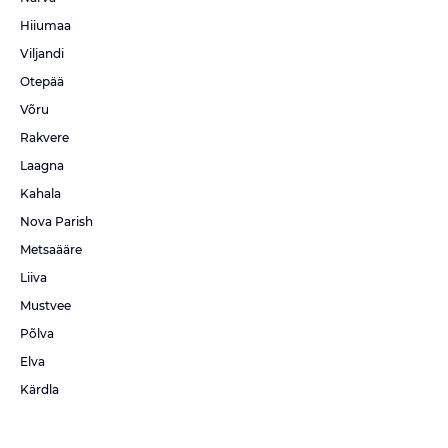
Hiiumaa
Viljandi
Otepää
Võru
Rakvere
Laagna
Kahala
Nova Parish
Metsaääre
Liiva
Mustvee
Põlva
Elva
Kärdla