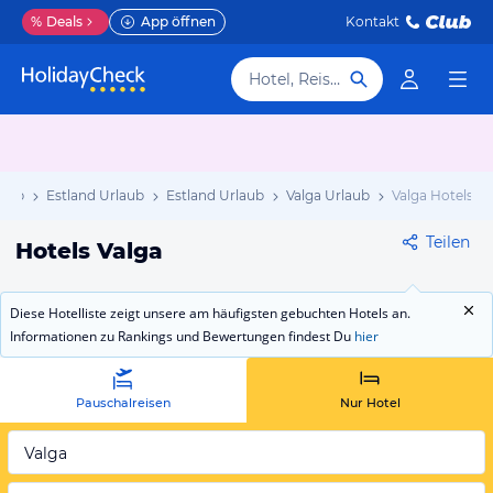
%
Deals
App öffnen
Kontakt
Hotel, Reiseziel
laub
Estland Urlaub
Estland Urlaub
Valga Urlaub
Valga Hotels
Teilen
Hotels Valga
Diese Hotelliste zeigt unsere am häufigsten gebuchten Hotels an.
Informationen zu Rankings und Bewertungen findest Du
hier
Pauschalreisen
Nur Hotel
Valga