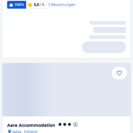
2
Bewertungen
100%
5,0
/ 6
Aare Accommodation
Valga
·
Estland