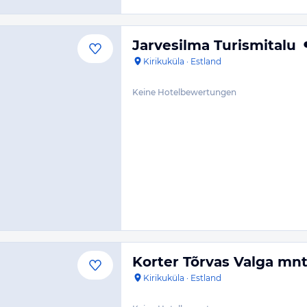
Jarvesilma Turismitalu
Kirikuküla
·
Estland
Keine Hotelbewertungen
Korter Tõrvas Valga mnt
Kirikuküla
·
Estland