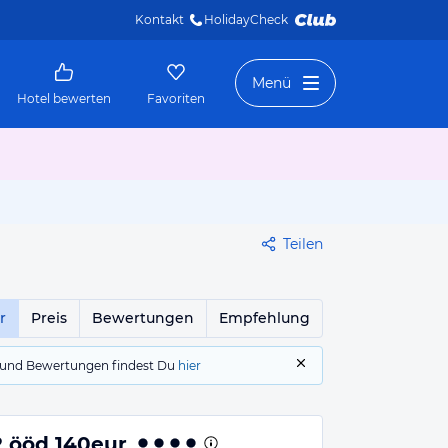
Kontakt
HolidayCheck 
Menü
Hotel bewerten
Favoriten
Teilen
r
Preis
Bewertungen
Empfehlung
gs und Bewertungen findest Du
hier
2 ööd 140eur