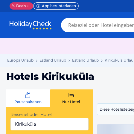
%
Deals
App herunterladen
Europa Urlaub
Estland Urlaub
Estland Urlaub
Kirikuküla Urlau
Hotels Kirikuküla
Pauschalreisen
Nur Hotel
Diese Hotelliste z
Reiseziel oder Hotel
Kirikuküla