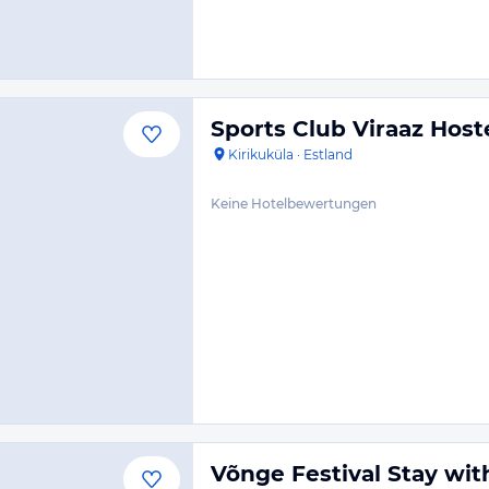
Sports Club Viraaz Host
Kirikuküla
·
Estland
Keine Hotelbewertungen
Võnge Festival Stay with