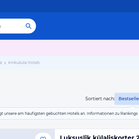
b
Kirikuküla Hotels
Sortiert nach:
Bestselle
eigt unsere am häufigsten gebuchten Hotels an. Informationen zu Rankin
Luksuslik külaliskorter 