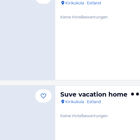
Kirikuküla
·
Estland
Keine Hotelbewertungen
Suve vacation home
Kirikuküla
·
Estland
Keine Hotelbewertungen