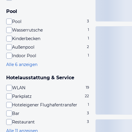
Pool
Pool
3
Wasserrutsche
1
Kinderbecken
1
Außenpool
2
Indoor Pool
1
Alle 6 anzeigen
Hotelausstattung & Service
WLAN
19
Parkplatz
22
Hoteleigener Flughafentransfer
1
Bar
3
Restaurant
3
Alle 11 anzeigen