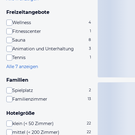
Freizeitangebote
Wellness
4
Fitnesscenter
1
Sauna
8
Animation und Unterhaltung
3
Tennis
1
Alle 7 anzeigen
Familien
Spielplatz
2
Familienzimmer
13
Hotelgröße
klein (< 50 Zimmer)
22
mittel (< 200 Zimmer)
22