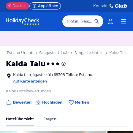
%
Deals
App öffnen
Kontakt
Hotel, Reiseziel
b
Estland Urlaub
Sangaste Urlaub
Sangaste Hotels
Kalda Talu
Kalda Talu
Kalda talu, Iigaste küla 68308 Tõlliste Estland
Auf Karte anzeigen
Keine Hotelbewertungen
Bewerten
Hochladen
Merken
Hotelübersicht
Fragen