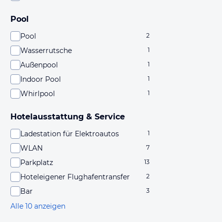
Pool
Pool
2
Wasserrutsche
1
Außenpool
1
Indoor Pool
1
Whirlpool
1
Hotelausstattung & Service
Ladestation für Elektroautos
1
WLAN
7
Parkplatz
13
Hoteleigener Flughafentransfer
2
Bar
3
Alle 10 anzeigen