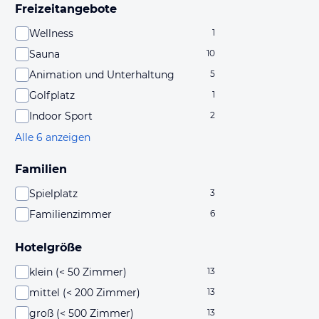
Freizeitangebote
Wellness
1
Sauna
10
Animation und Unterhaltung
5
Golfplatz
1
Indoor Sport
2
Alle 6 anzeigen
Familien
Spielplatz
3
Familienzimmer
6
Hotelgröße
klein (< 50 Zimmer)
13
mittel (< 200 Zimmer)
13
groß (< 500 Zimmer)
13