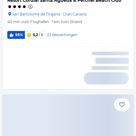
Resort Cordial Santa Águeda & Perchel Beach Club
San Bartolome de Tirajana
·
Gran Canaria
40 min
zum Flughafen
·
1 km
zum Strand
23
Bewertungen
95%
5,2
/ 6