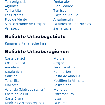
Tenteniguada
Fontanales
Agüimes
Juan Grande
Tafira Alta
Temisas
Las Goteras
Playa del Aguila
Pico de Viento
Arguineguin
San Bartolome de Tirajana
La Aldea de San Nicolas
Valleseco
Santa Lucia
Beliebte Urlaubsgebiete
Kanaren / Kanarische Inseln
Beliebte Urlaubsregionen
Costa del Sol
Murcia
Costa Blanca
Aragon
Andalusien
Fuerteventura
Katalonien
Kantabrien
Galicien
Costa de Almeria
Teneriffa
Kastilien la Mancha
Mallorca
Baskenland
Valencia (Metropolregion)
Menorca
Costa de la Luz
Extremadura
Costa Brava
Ibiza
Madrid (Metropolregion)
La Palma