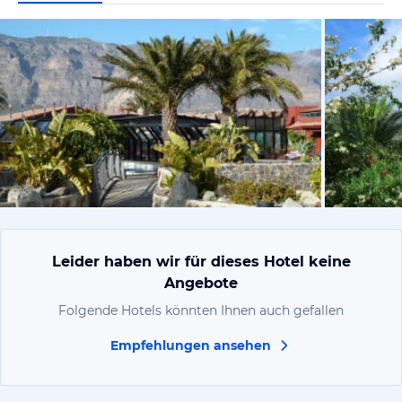
von Andrea
Leider haben wir für dieses Hotel keine
Angebote
Folgende Hotels könnten Ihnen auch gefallen
Empfehlungen ansehen