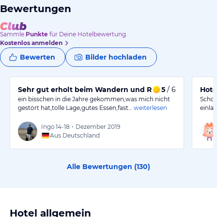
Bewertungen
Sammle
Punkte
für Deine Hotelbewertung.
Kostenlos anmelden
Bewerten
Bilder hochladen
Sehr gut erholt beim Wandern und Relaxen
5
/ 6
Hote
ein bisschen in die Jahre gekommen,was mich nicht
Schon
gestört hat,tolle Lage,gutes Essen,fast…
weiterlesen
einla
Ingo
14-18
•
Dezember 2019
Aus Deutschland
Alle Bewertungen (
130
)
Hotel allgemein