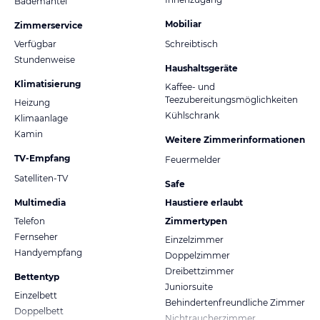
Bademantel
Mobiliar
Zimmerservice
Verfügbar
Schreibtisch
Stundenweise
Haushaltsgeräte
Klimatisierung
Kaffee- und
Teezubereitungsmöglichkeiten
Heizung
Kühlschrank
Klimaanlage
Kamin
Weitere Zimmerinformationen
TV-Empfang
Feuermelder
Satelliten-TV
Safe
Multimedia
Haustiere erlaubt
Telefon
Zimmertypen
Fernseher
Einzelzimmer
Handyempfang
Doppelzimmer
Dreibettzimmer
Bettentyp
Juniorsuite
Einzelbett
Behindertenfreundliche Zimmer
Doppelbett
Nichtraucherzimmer