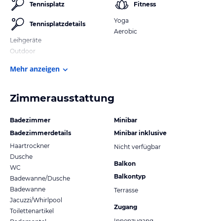
Tennisplatz
Fitness
Yoga
Tennisplatzdetails
Aerobic
Leihgeräte
Outdoor
Mehr anzeigen
Zimmerausstattung
Badezimmer
Minibar
Badezimmerdetails
Minibar inklusive
Haartrockner
Nicht verfügbar
Dusche
Balkon
WC
Balkontyp
Badewanne/Dusche
Badewanne
Terrasse
Jacuzzi/Whirlpool
Zugang
Toilettenartikel
Innenzugang