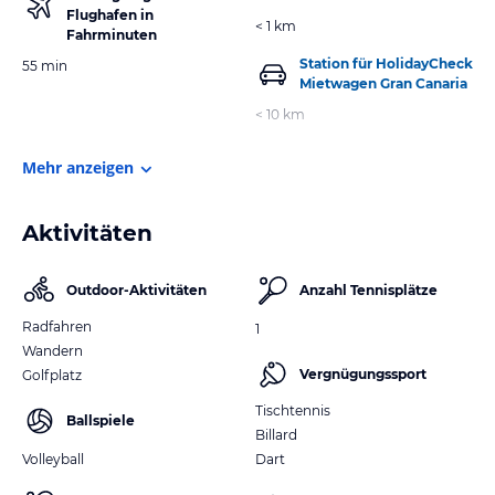
Flughafen in
< 1 km
Fahrminuten
Station für HolidayCheck
55 min
Mietwagen Gran Canaria
< 10 km
Mehr anzeigen
Aktivitäten
Outdoor-Aktivitäten
Anzahl Tennisplätze
Radfahren
1
Wandern
Vergnügungssport
Golfplatz
Tischtennis
Ballspiele
Billard
Volleyball
Dart