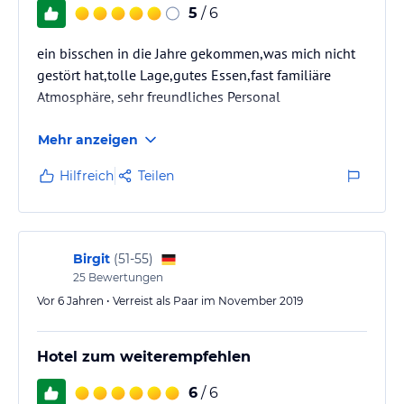
SPA „Vulcano“: Sauna, Türkisches Bad, verschiedene Duschen,
5
/ 6
Ruhezone, Massageräume, verschiedene Massagen und
ein bisschen in die Jahre gekommen,was mich nicht
gestört hat,tolle Lage,gutes Essen,fast familiäre
Hinweis:
Allgemeine und unverbindliche
Atmosphäre, sehr freundliches Personal
Hoteliers-/Veranstalter-/Kataloginformationen. Alle Angaben
ohne Gewähr und ohne Prüfung durch HolidayCheck. Bitte
Mehr anzeigen
lies vor der Buchung die verbindlichen
Angebotsdetails
des
jeweiligen Veranstalters.
Hilfreich
Teilen
Birgit
(
51-55
)
25
Bewertungen
Vor 6 Jahren • Verreist als Paar im November 2019
Hotel zum weiterempfehlen
6
/ 6