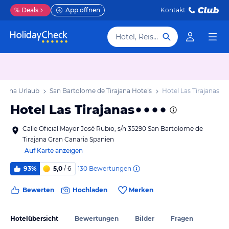
%
Deals
App öffnen
Kontakt
Hotel, Reiseziel
rajana Urlaub
San Bartolome de Tirajana Hotels
Hotel Las Tirajanas
Hotel Las Tirajanas
Calle Oficial Mayor José Rubio, s/n 35290 San Bartolome de
Tirajana Gran Canaria Spanien
Auf Karte anzeigen
130
Bewertungen
93%
5,0
/ 6
Bewerten
Hochladen
Merken
Hotelübersicht
Bewertungen
Bilder
Fragen