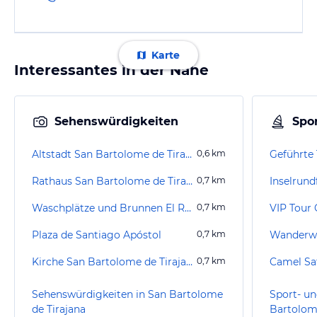
Karte
Interessantes in der Nähe
Sehenswürdigkeiten
Spor
Altstadt San Bartolome de Tirajana
0,6
km
Rathaus San Bartolome de Tirajana
0,7
km
Inselrund
Waschplätze und Brunnen El Rosal
0,7
km
Plaza de Santiago Apóstol
0,7
km
Kirche San Bartolome de Tirajana
0,7
km
Camel Saf
Sehenswürdigkeiten in San Bartolome
Sport- un
de Tirajana
Bartolome