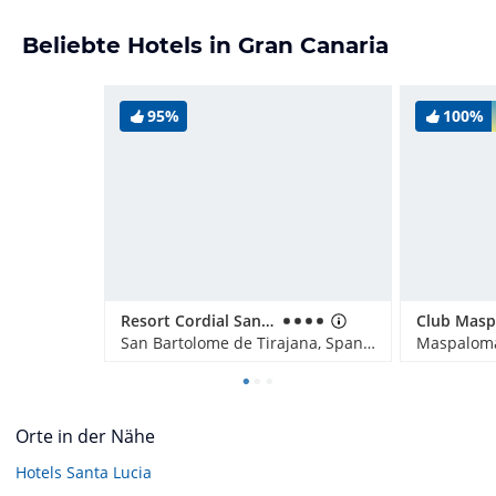
Beliebte Hotels in Gran Canaria
95%
100%
Resort Cordial Santa Águeda & Perchel Beach Club
San Bartolome de Tirajana, Spanien
Maspaloma
Orte in der Nähe
Hotels
Santa Lucia