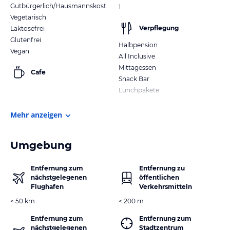
Gutbürgerlich/Hausmannskost
1
Vegetarisch
Verpflegung
Laktosefrei
Glutenfrei
Halbpension
Vegan
All Inclusive
Mittagessen
Cafe
Snack Bar
Lunchpakete
Mehr anzeigen
Umgebung
Entfernung zum
Entfernung zu
nächstgelegenen
öffentlichen
Flughafen
Verkehrsmitteln
< 50 km
< 200 m
Entfernung zum
Entfernung zum
nächstgelegenen
Stadtzentrum