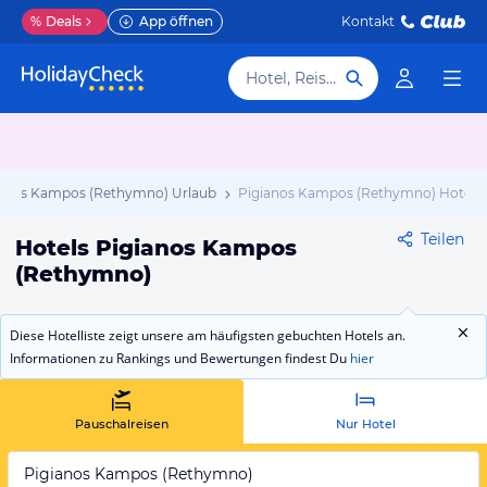
%
Deals
App öffnen
Kontakt
Hotel, Reiseziel
ianos Kampos (Rethymno) Urlaub
Pigianos Kampos (Rethymno) Hotels
Teilen
Hotels Pigianos Kampos
(Rethymno)
Diese Hotelliste zeigt unsere am häufigsten gebuchten Hotels an.
Informationen zu Rankings und Bewertungen findest Du
hier
Pauschalreisen
Nur Hotel
Pigianos Kampos (Rethymno)