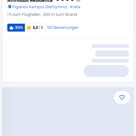
Amnissos Residence
Pigianos Kampos (Rethymno)
·
Kreta
1 h
zum Flughafen
·
200 m
zum Strand
551
Bewertungen
92%
5,3
/ 6