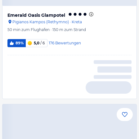
Emerald Oasis Glampotel
Pigianos Kampos (Rethymno)
·
Kreta
50 min
zum Flughafen
·
150 m
zum Strand
176
Bewertungen
89%
5,0
/ 6