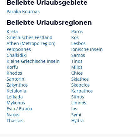
Beliebte Urlaubsgebiete
Paralia Kournas
Beliebte Urlaubsregionen
Kreta
Paros
Griechisches Festland
Kos
Athen (Metropolregion)
Lesbos
Peloponnes
Ionische Inseln
Chalkidiki
Samos
Kleine Griechische Inseln
Tinos
Korfu
Milos
Rhodos
Chios
Santorini
Skiathos
Zakynthos
Skopelos
Kefalonia
Karpathos
Lefkada
Sifnos
Mykonos
Limnos
Evia / Euböa
Ios
Naxos
Symi
Thassos
Hydra