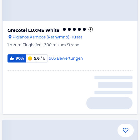
Grecotel LUXME White
Pigianos Kampos (Rethymno)
·
Kreta
1 h
zum Flughafen
·
300 m
zum Strand
905
Bewertungen
90%
5,6
/ 6