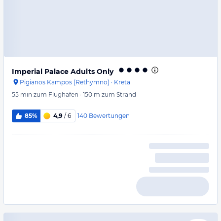
Imperial Palace Adults Only
Pigianos Kampos (Rethymno)
·
Kreta
55 min
zum Flughafen
·
150 m
zum Strand
140
Bewertungen
85%
4,9
/ 6