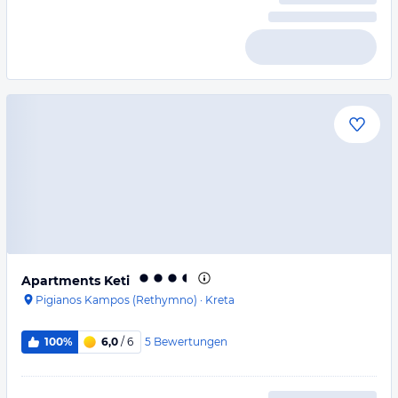
Apartments Keti
Pigianos Kampos (Rethymno)
·
Kreta
5
Bewertungen
100%
6,0
/ 6