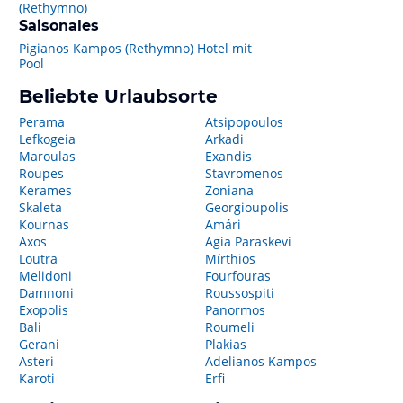
(Rethymno)
Saisonales
Pigianos Kampos (Rethymno) Hotel mit
Pool
Beliebte Urlaubsorte
Perama
Atsipopoulos
Lefkogeia
Arkadi
Maroulas
Exandis
Roupes
Stavromenos
Kerames
Zoniana
Skaleta
Georgioupolis
Kournas
Amári
Axos
Agia Paraskevi
Loutra
Mírthios
Melidoni
Fourfouras
Damnoni
Roussospiti
Exopolis
Panormos
Bali
Roumeli
Gerani
Plakias
Asteri
Adelianos Kampos
Karoti
Erfi