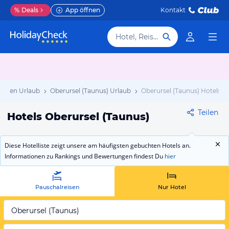
%
Deals
App öffnen
Kontakt
Hotel, Reiseziel
essen Urlaub
Oberursel (Taunus) Urlaub
Oberursel (Taunus) Hotels
Teilen
Hotels Oberursel (Taunus)
Diese Hotelliste zeigt unsere am häufigsten gebuchten Hotels an.
Informationen zu Rankings und Bewertungen findest Du
hier
Pauschalreisen
Nur Hotel
Oberursel (Taunus)