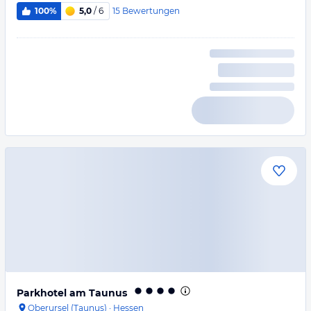
15
Bewertungen
100%
5,0
/ 6
Parkhotel am Taunus
Oberursel (Taunus)
·
Hessen