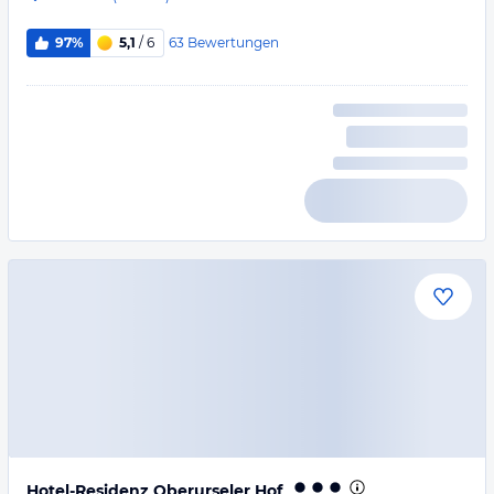
63
Bewertungen
97%
5,1
/ 6
Hotel-Residenz Oberurseler Hof