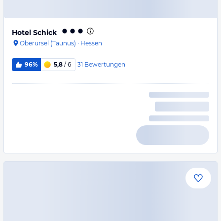
Hotel Schick
Oberursel (Taunus)
·
Hessen
31
Bewertungen
96%
5,8
/ 6