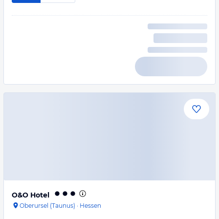
O&O Hotel
Oberursel (Taunus)
·
Hessen