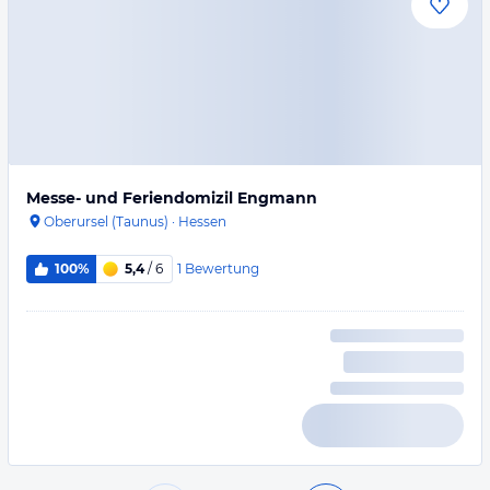
Messe- und Feriendomizil Engmann
Oberursel (Taunus)
·
Hessen
1
Bewertung
100%
5,4
/ 6