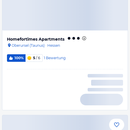
Homefortimes Apartments
Oberursel (Taunus)
·
Hessen
1
Bewertung
100%
5
/ 6