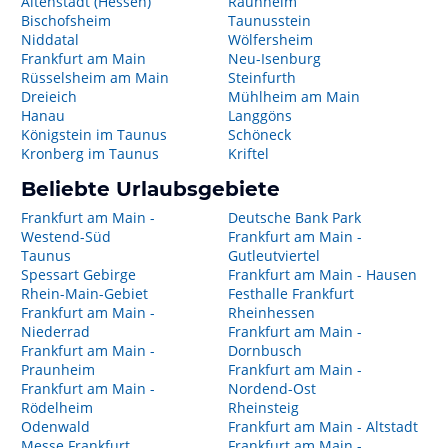
Altenstadt (Hessen)
Raunheim
Bischofsheim
Taunusstein
Niddatal
Wölfersheim
Frankfurt am Main
Neu-Isenburg
Rüsselsheim am Main
Steinfurth
Dreieich
Mühlheim am Main
Hanau
Langgöns
Königstein im Taunus
Schöneck
Kronberg im Taunus
Kriftel
Beliebte Urlaubsgebiete
Frankfurt am Main -
Deutsche Bank Park
Westend-Süd
Frankfurt am Main -
Taunus
Gutleutviertel
Spessart Gebirge
Frankfurt am Main - Hausen
Rhein-Main-Gebiet
Festhalle Frankfurt
Frankfurt am Main -
Rheinhessen
Niederrad
Frankfurt am Main -
Frankfurt am Main -
Dornbusch
Praunheim
Frankfurt am Main -
Frankfurt am Main -
Nordend-Ost
Rödelheim
Rheinsteig
Odenwald
Frankfurt am Main - Altstadt
Messe Frankfurt
Frankfurt am Main -