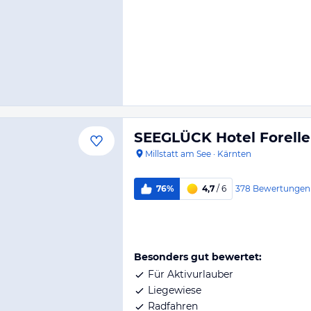
SEEGLÜCK Hotel Forelle
Millstatt am See
·
Kärnten
378
Bewertungen
76%
4,7
/ 6
Besonders gut bewertet:
Für Aktivurlauber
Liegewiese
Radfahren