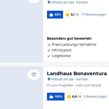
Millstatt am See
·
Kärnten
77
Bewertungen
83%
5,1
/ 6
Besonders gut bewertet:
Preis-Leistungs-Verhältnis
Infinitypool
Liegewiese
Landhaus Bonaventura
Millstatt am See
·
Kärnten
1 h
zum Flughafen
·
4 km
zum Strand
5
Bewertungen
100%
6,0
/ 6