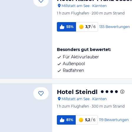
Millstatt am See
·
Kärnten
1 h
zum Flughafen
·
200 m
zum Strand
135
Bewertungen
55%
3,7
/ 6
Besonders gut bewertet:
Für Aktivurlauber
Außenpool
Radfahren
Hotel Steindl
Millstatt am See
·
Kärnten
1 h
zum Flughafen
·
300 m
zum Strand
119
Bewertungen
81%
5,2
/ 6