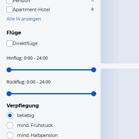
Pension
11
Apartment-Hotel
8
Alle 14 anzeigen
Flüge
Direktflüge
Du findest mit dieser Einstellung Flüge, die mit sehr
hoher Wahrscheinlichkeit Direktflüge sind. Bitte
Hinflug
:
0:00 - 24:00
prüfe vor der Buchung noch einmal die Flugdetails.
Rückflug
:
0:00 - 24:00
Verpflegung
beliebig
mind. Frühstück
mind. Halbpension