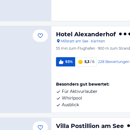
Hotel Alexanderhof
Millstatt am See
·
Kärnten
55 min
zum Flughafen
·
900 m
zum Stran
228
Bewertungen
93%
5,3
/ 6
Besonders gut bewertet:
Für Aktivurlauber
Whirlpool
Ausblick
Villa Postillion am See