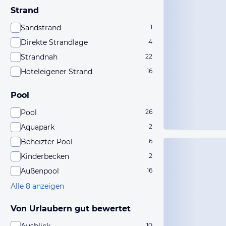
Strand
Sandstrand
1
Direkte Strandlage
4
Strandnah
22
Hoteleigener Strand
16
Pool
Pool
26
Aquapark
2
Beheizter Pool
6
Kinderbecken
2
Außenpool
16
Alle 8 anzeigen
Von Urlaubern gut bewertet
10