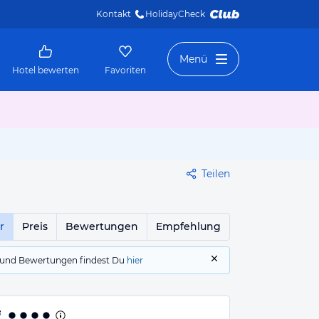
Kontakt
HolidayCheck 
Menü
Hotel bewerten
Favoriten
Teilen
r
Preis
Bewertungen
Empfehlung
gs und Bewertungen findest Du
hier
f