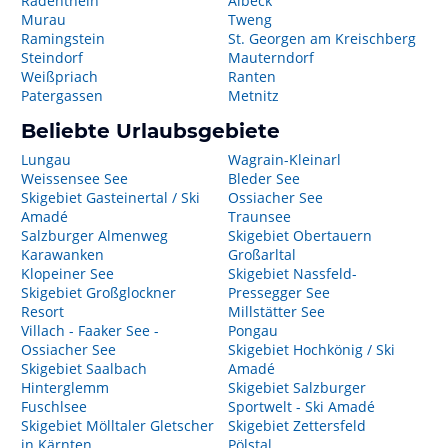
Radenthein
Albeck
Murau
Tweng
Ramingstein
St. Georgen am Kreischberg
Steindorf
Mauterndorf
Weißpriach
Ranten
Patergassen
Metnitz
Beliebte Urlaubsgebiete
Lungau
Wagrain-Kleinarl
Weissensee See
Bleder See
Skigebiet Gasteinertal / Ski
Ossiacher See
Amadé
Traunsee
Salzburger Almenweg
Skigebiet Obertauern
Karawanken
Großarltal
Klopeiner See
Skigebiet Nassfeld-
Skigebiet Großglockner
Pressegger See
Resort
Millstätter See
Villach - Faaker See -
Pongau
Ossiacher See
Skigebiet Hochkönig / Ski
Skigebiet Saalbach
Amadé
Hinterglemm
Skigebiet Salzburger
Fuschlsee
Sportwelt - Ski Amadé
Skigebiet Mölltaler Gletscher
Skigebiet Zettersfeld
in Kärnten
Pölstal