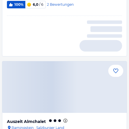
2
Bewertungen
100%
6,0
/ 6
Auszeit Almchalet
Ramingstein
·
Salzburger Land