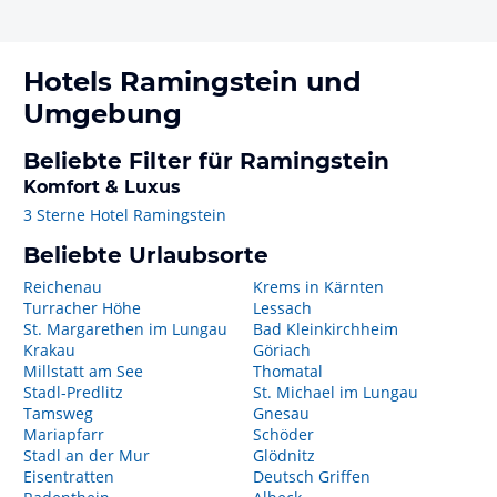
Hotels
Ramingstein
und
Umgebung
Beliebte Filter für Ramingstein
Komfort & Luxus
3 Sterne Hotel Ramingstein
Beliebte Urlaubsorte
Reichenau
Krems in Kärnten
Turracher Höhe
Lessach
St. Margarethen im Lungau
Bad Kleinkirchheim
Krakau
Göriach
Millstatt am See
Thomatal
Stadl-Predlitz
St. Michael im Lungau
Tamsweg
Gnesau
Mariapfarr
Schöder
Stadl an der Mur
Glödnitz
Eisentratten
Deutsch Griffen