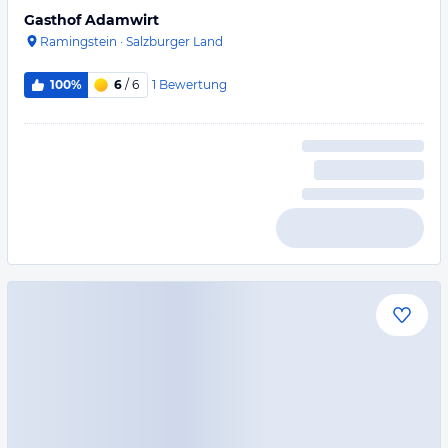
Gasthof Adamwirt
Ramingstein
·
Salzburger Land
1
Bewertung
100%
6
/ 6