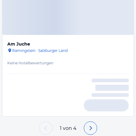
Am Juche
Ramingstein
·
Salzburger Land
Keine Hotelbewertungen
1
von
4