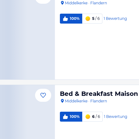
Middelkerke
·
Flandern
1
Bewertung
100%
5
/ 6
Bed & Breakfast Maison
Middelkerke
·
Flandern
1
Bewertung
100%
6
/ 6