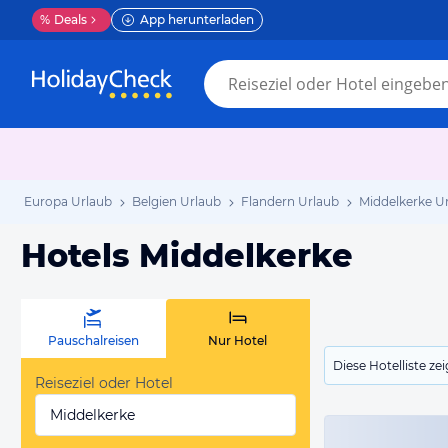
%
Deals
App herunterladen
Europa Urlaub
Belgien Urlaub
Flandern Urlaub
Middelkerke U
Hotels Middelkerke
Pauschalreisen
Nur Hotel
Diese Hotelliste z
Reiseziel oder Hotel
Middelkerke