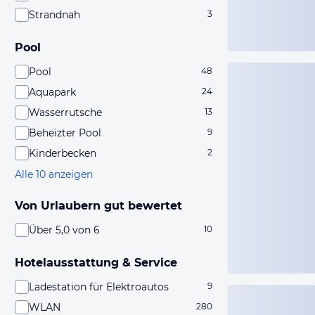
Strandnah
3
Pool
Pool
48
Aquapark
24
Wasserrutsche
13
Beheizter Pool
9
Kinderbecken
2
Alle 10 anzeigen
Von Urlaubern gut bewertet
Über 5,0 von 6
10
Hotelausstattung & Service
Ladestation für Elektroautos
9
WLAN
280