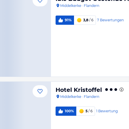
Middelkerke
·
Flandern
7
Bewertungen
91%
3,8
/ 6
Hotel Kristoffel
Middelkerke
·
Flandern
1
Bewertung
100%
5
/ 6