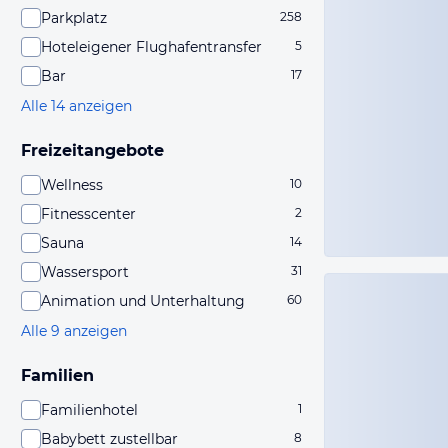
Parkplatz
258
Hoteleigener Flughafentransfer
5
Bar
17
Alle 14 anzeigen
Freizeitangebote
Wellness
10
Fitnesscenter
2
Sauna
14
Wassersport
31
Animation und Unterhaltung
60
Alle 9 anzeigen
Familien
Familienhotel
1
Babybett zustellbar
8