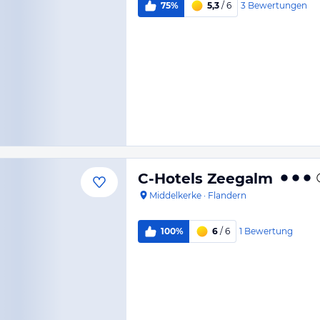
3
Bewertungen
75%
5,3
/ 6
C-Hotels Zeegalm
Middelkerke
·
Flandern
1
Bewertung
100%
6
/ 6