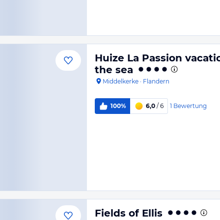
Huize La Passion vacat
the sea
Middelkerke
·
Flandern
1
Bewertung
100%
6,0
/ 6
Fields of Ellis