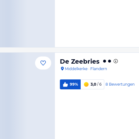
De Zeebries
Middelkerke
·
Flandern
8
Bewertungen
99%
3,0
/ 6