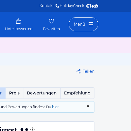
Kontakt
HolidayCheck 
Menü
Hotel bewerten
Favoriten
Teilen
r
Preis
Bewertungen
Empfehlung
gs und Bewertungen findest Du
hier
irport