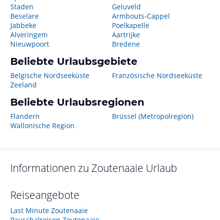
Staden
Geluveld
Beselare
Armbouts-Cappel
Jabbeke
Poelkapelle
Alveringem
Aartrijke
Nieuwpoort
Bredene
Beliebte Urlaubsgebiete
Belgische Nordseeküste
Französische Nordseeküste
Zeeland
Beliebte Urlaubsregionen
Flandern
Brüssel (Metropolregion)
Wallonische Region
Informationen zu
Zoutenaaie
Urlaub
Reiseangebote
Last Minute Zoutenaaie
Pauschalreisen Zoutenaaie