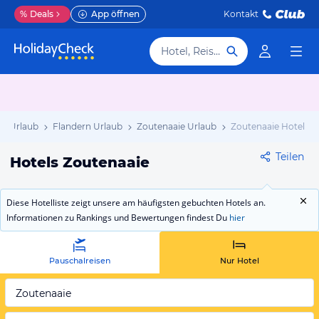
%
Deals
App öffnen
Kontakt
Hotel, Reiseziel
en Urlaub
Flandern Urlaub
Zoutenaaie Urlaub
Zoutenaaie Hotels
Teilen
Hotels Zoutenaaie
Diese Hotelliste zeigt unsere am häufigsten gebuchten Hotels an.
Informationen zu Rankings und Bewertungen findest Du
hier
Pauschalreisen
Nur Hotel
Zoutenaaie