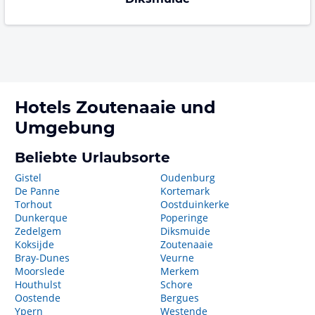
Hotels
Zoutenaaie
und
Umgebung
Beliebte Urlaubsorte
Gistel
Oudenburg
De Panne
Kortemark
Torhout
Oostduinkerke
Dunkerque
Poperinge
Zedelgem
Diksmuide
Koksijde
Zoutenaaie
Bray-Dunes
Veurne
Moorslede
Merkem
Houthulst
Schore
Oostende
Bergues
Ypern
Westende