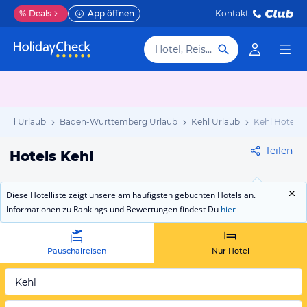
%
Deals
App öffnen
Kontakt
Hotel, Reiseziel
and Urlaub
Baden-Württemberg Urlaub
Kehl Urlaub
Kehl Hotels
Teilen
Hotels Kehl
Diese Hotelliste zeigt unsere am häufigsten gebuchten Hotels an.
Informationen zu Rankings und Bewertungen findest Du
hier
Pauschalreisen
Nur Hotel
Kehl