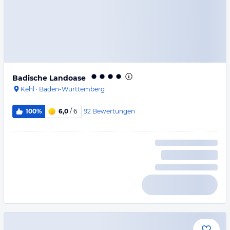
Badische Landoase
Kehl
·
Baden-Württemberg
92
Bewertungen
100%
6,0
/ 6