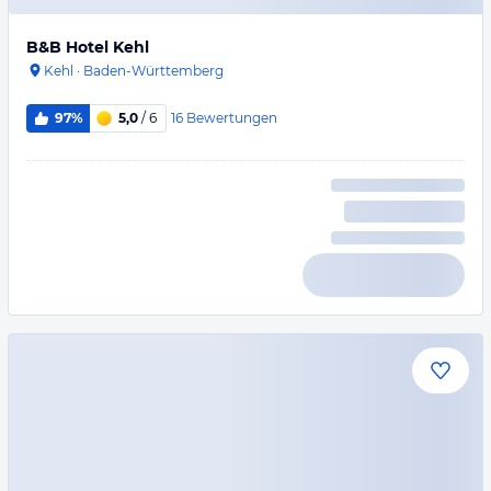
B&B Hotel Kehl
Kehl
·
Baden-Württemberg
16
Bewertungen
97%
5,0
/ 6