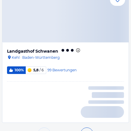
Landgasthof Schwanen
Kehl
·
Baden-Württemberg
99
Bewertungen
100%
5,8
/ 6