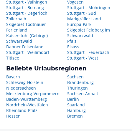
Stuttgart - Vaihingen
Vogesen
Stuttgart - Botnang
Stuttgart - Möhringen
Stuttgart - Degerloch
Stuttgart - Süd
Zollernalb
Markgräfler Land
Skigebiet Todtnauer
Europa-Park
Ferienland
Skigebiet Feldberg im
Kaiserstuhl (Gebirge)
Schwarzwald
Schwarzwald
Pfalz
Dahner Felsenland
Elsass
Stuttgart - Weilimdorf
Stuttgart - Feuerbach
Titisee
Stuttgart - West
Beliebte Urlaubsregionen
Bayern
Sachsen
Schleswig-Holstein
Brandenburg
Niedersachsen
Thüringen
Mecklenburg-Vorpommern
Sachsen-Anhalt
Baden-Württemberg
Berlin
Nordrhein-Westfalen
Saarland
Rheinland-Pfalz
Hamburg
Hessen
Bremen