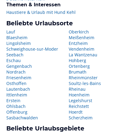
Themen & Interessen
Haustiere & Urlaub mit Hund Kehl
Beliebte Urlaubsorte
Lauf
Oberkirch
Blaesheim
Meißenheim
Lingolsheim
Entzheim
Schweighouse-sur-Moder
Vendenheim
Seebach
La Wantzenau
Eschau
Hohberg
Gengenbach
Ortenberg
Nordrach
Brumath
Friesenheim
Rheinmünster
Osthoffen
Soultz-les-Bains
Lautenbach
Rheinau
Ittlenheim
Hoenheim
Erstein
Legelshurst
Ohlsbach
Reichstett
Offenburg
Hoerdt
Sasbachwalden
Scherzheim
Beliebte Urlaubsgebiete