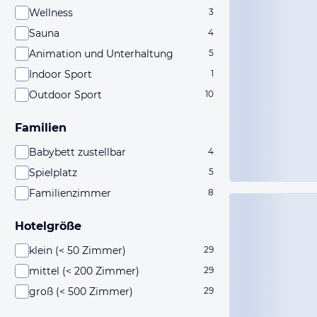
Wellness
3
Sauna
4
Animation und Unterhaltung
5
Indoor Sport
1
Outdoor Sport
10
Familien
Babybett zustellbar
4
Spielplatz
5
Familienzimmer
8
Hotelgröße
klein (< 50 Zimmer)
29
mittel (< 200 Zimmer)
29
groß (< 500 Zimmer)
29