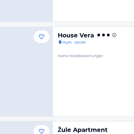
House Vera
Hum
·
Istrien
Keine Hotelbewertungen
Žule Apartment