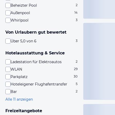
Beheizter Pool
2
Außenpool
14
Whirlpool
3
Von Urlaubern gut bewertet
Über 5,0 von 6
3
Hotelausstattung & Service
Ladestation für Elektroautos
2
WLAN
29
Parkplatz
30
Hoteleigener Flughafentransfer
5
Bar
2
Alle 11 anzeigen
Freizeitangebote