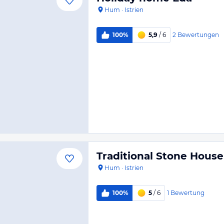
Hum
·
Istrien
2
Bewertungen
100%
5,9
/ 6
Traditional Stone House
Hum
·
Istrien
1
Bewertung
100%
5
/ 6