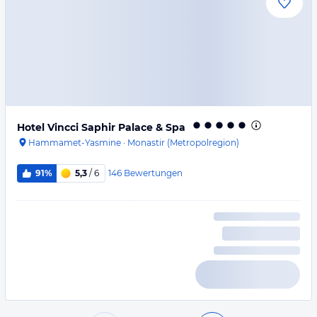
Hotel Vincci Saphir Palace & Spa
Hammamet-Yasmine
·
Monastir (Metropolregion)
146
Bewertungen
91%
5,3
/ 6