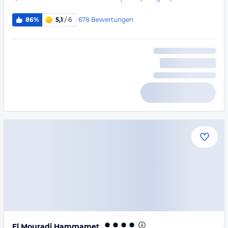
678
Bewertungen
86%
5,1
/ 6
El Mouradi Hammamet