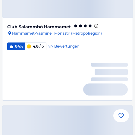
Club Salammbô Hammamet
Hammamet-Yasmine
·
Monastir (Metropolregion)
417
Bewertungen
84%
4,8
/ 6