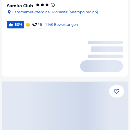
Samira Club
Hammamet-Yasmine
·
Monastir (Metropolregion)
1.146
Bewertungen
80%
4,7
/ 6