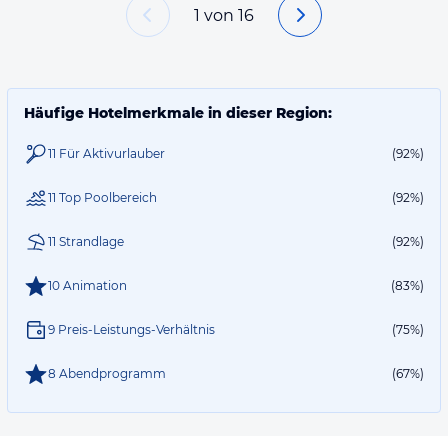
1
von
16
Häufige Hotelmerkmale in dieser Region:
11 Für Aktivurlauber
(92%)
11 Top Poolbereich
(92%)
11 Strandlage
(92%)
10 Animation
(83%)
9 Preis-Leistungs-Verhältnis
(75%)
8 Abendprogramm
(67%)