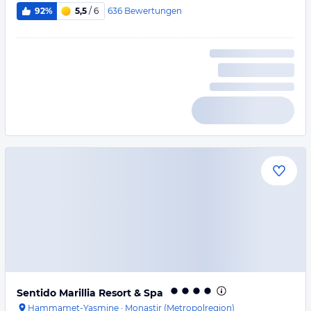
636
Bewertungen
92%
5,5
/ 6
Sentido Marillia Resort & Spa
Hammamet-Yasmine
·
Monastir (Metropolregion)