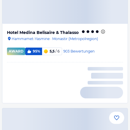
Hotel Medina Belisaire & Thalasso
Hammamet-Yasmine
·
Monastir (Metropolregion)
903
Bewertungen
AWARD
95%
5,5
/ 6