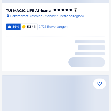
TUI MAGIC LIFE Africana
Hammamet-Yasmine
·
Monastir (Metropolregion)
2.729
Bewertungen
89%
5,3
/ 6