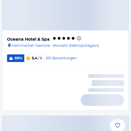
Oceana Hotel & Spa
Hammamet-Yasmine
·
Monastir (Metropolregion)
610
Bewertungen
88%
5,4
/ 6