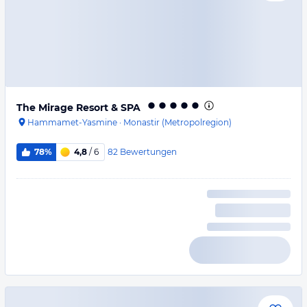
The Mirage Resort & SPA
Hammamet-Yasmine
·
Monastir (Metropolregion)
82
Bewertungen
78%
4,8
/ 6