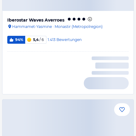
Iberostar Waves Averroes
Hammamet-Yasmine
·
Monastir (Metropolregion)
1.413
Bewertungen
94%
5,4
/ 6