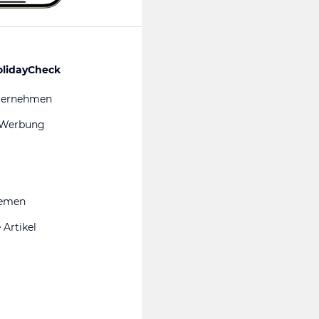
olidayCheck
ternehmen
 Werbung
hemen
 Artikel