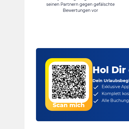
seinen Partnern gegen gefälschte
Bewertungen vor
Hol Dir
Dein Urlaubsbegl
Exklusive Ap
Komplett kos
Alle Buchungs
Scan mich