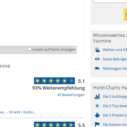
Wissenswertes
Yasmine
Hotels auf Karte anzeigen
Wetter und Kl
Neue Beiträge
mine
Mietwagen H
5.1
e
Hotel-Charts H
93% Weiterempfehlung
45 Bewertungen
Die 5 Aufsteig
Die 5 Top-bew
e...
-
Strand / Küste...
Die 5 Preisknü
Die besten Ho
5.5