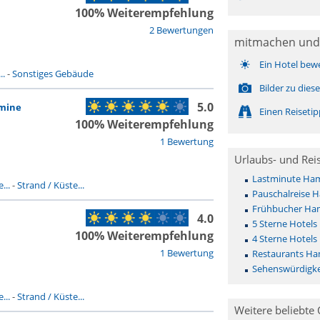
100% Weiterempfehlung
2 Bewertungen
mitmachen und
Ein Hotel bew
..
-
Sonstiges Gebäude
Bilder zu die
5.0
mine
Einen Reiseti
100% Weiterempfehlung
1 Bewertung
Urlaubs- und Rei
Lastminute Ha
...
-
Strand / Küste...
Pauschalreise
Frühbucher H
4.0
5 Sterne Hote
100% Weiterempfehlung
4 Sterne Hote
1 Bewertung
Restaurants H
Sehenswürdigk
...
-
Strand / Küste...
Weitere beliebte 