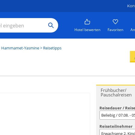
Kon
Hotel bewerten
Favoriten
An
>
Hammamet-Yasmine
> Reisetipps
Frühbucher/
Pauschalreisen
Reisedauer / Reis
Beliebig / 07.08. - 
Reiseteilnehmer
Erwachsene
2
, Kin