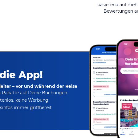
basierend auf mehr
Bewertungen au
 die App!
eiter – vor und während der Reise
p-Rabatte
auf Deine Buchungen
tenlos,
keine Werbung
infos immer griffbereit