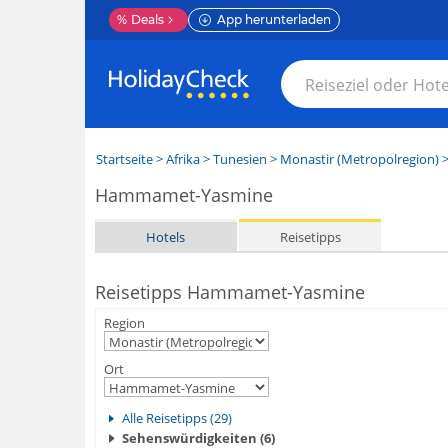
%
Deals
App herunterladen
Startseite
>
Afrika
>
Tunesien
>
Monastir (Metropolregion)
Hammamet-Yasmine
Hotels
Reisetipps
Reisetipps Hammamet-Yasmine
Region
Ort
Alle Reisetipps (29)
Sehenswürdigkeiten (6)