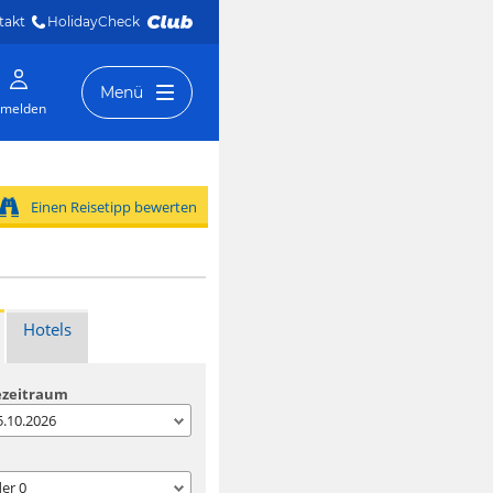
takt
HolidayCheck 
Menü
melden
Einen Reisetipp bewerten
Hotels
ezeitraum
05.10.2026
der
0