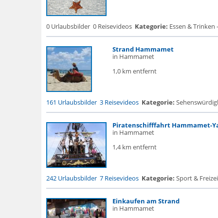
0 Urlaubsbilder
0 Reisevideos
Kategorie:
Essen & Trinken -
Strand Hammamet
in Hammamet
1,0 km entfernt
161 Urlaubsbilder
3 Reisevideos
Kategorie:
Sehenswürdigke.
Piratenschifffahrt Hammamet-Y
in Hammamet
1,4 km entfernt
242 Urlaubsbilder
7 Reisevideos
Kategorie:
Sport & Freizei
Einkaufen am Strand
in Hammamet