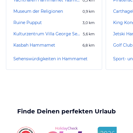
Yachthafen Hammamet Yasmine
0,5
km
Museum der Religionen
Carthage
0,9
km
Ruine Pupput
King Kon
3,0
km
Kulturzentrum Villa George Sebastian
Jetski 
5,6
km
Kasbah Hammamet
Golf Club
6,8
km
Sehenswürdigkeiten in Hammamet
Finde Deinen perfekten Urlaub