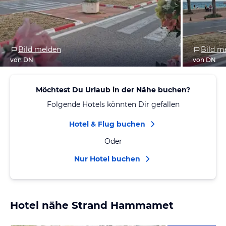
Bild melden
Bild m
von DN
von DN
Möchtest Du Urlaub in der Nähe buchen?
Folgende Hotels könnten Dir gefallen
Hotel & Flug buchen
Oder
Nur Hotel buchen
Hotel nähe Strand Hammamet