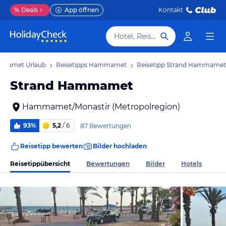
%
Deals
App öffnen
Kontakt
Hotel, Reiseziel
mamet Urlaub
Reisetipps Hammamet
Reisetipp Strand Hammamet
Strand Hammamet
Hammamet/Monastir (Metropolregion)
93%
5,2
/ 6
87 Bewertungen
Reisetipp bewerten
Bilder hochladen
Reisetippübersicht
Bewertungen
Bilder
Hotels