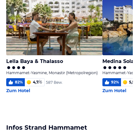
Lella Baya & Thalasso
Medina Solari
Hammamet-Yasmine, Monastir (Metropolregion)
Hammamet-Yasmine,
82
%
4,7
/
6
92
%
5,5
/
6
587 Bew.
Zum Hotel
Zum Hotel
Infos Strand Hammamet