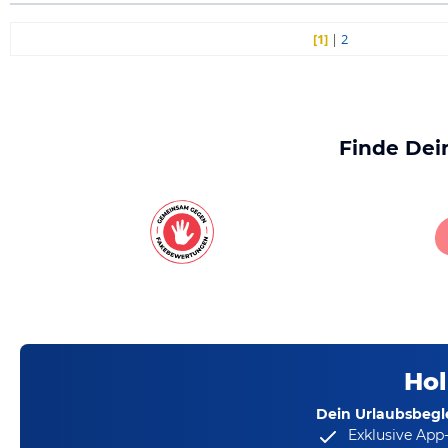
[1]
|
2
Finde Dei
Hol
Dein Urlaubsbegle
Exklusive App