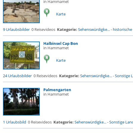
in Hammamet
Karte
9 Urlaubsbilder
0 Reisevideos
Kategorie:
Sehenswürdigke...
-
historische 
Halbinsel Cap Bon
in Hammamet
Karte
24 Urlaubsbilder
0 Reisevideos
Kategorie:
Sehenswürdigke...
-
Sonstige L
Palmengarten
in Hammamet
1 Urlaubsbild
0 Reisevideos
Kategorie:
Sehenswürdigke...
-
Sonstige Land