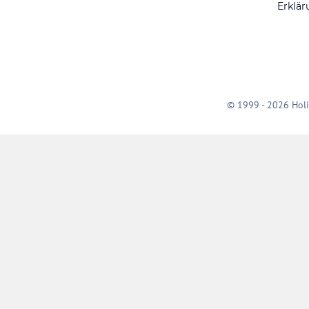
Erklär
© 1999 - 2026 Holi