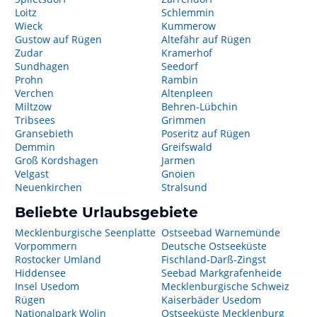
Loitz
Schlemmin
Wieck
Kummerow
Gustow auf Rügen
Altefähr auf Rügen
Zudar
Kramerhof
Sundhagen
Seedorf
Prohn
Rambin
Verchen
Altenpleen
Miltzow
Behren-Lübchin
Tribsees
Grimmen
Gransebieth
Poseritz auf Rügen
Demmin
Greifswald
Groß Kordshagen
Jarmen
Velgast
Gnoien
Neuenkirchen
Stralsund
Beliebte Urlaubsgebiete
Mecklenburgische Seenplatte
Ostseebad Warnemünde
Vorpommern
Deutsche Ostseeküste
Rostocker Umland
Fischland-Darß-Zingst
Hiddensee
Seebad Markgrafenheide
Insel Usedom
Mecklenburgische Schweiz
Rügen
Kaiserbäder Usedom
Nationalpark Wolin
Ostseeküste Mecklenburg