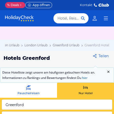
%
Deals
App öffnen
Kontakt
Hotel, Reiseziel
nnien Urlaub
London Urlaub
Greenford Urlaub
Greenford Hotels
Teilen
Hotels Greenford
Diese Hotelliste zeigt unsere am häufigsten gebuchten Hotels an.
Informationen zu Rankings und Bewertungen findest Du
hier
Pauschalreisen
Nur Hotel
Greenford