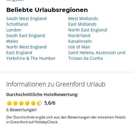
Beliebte Urlaubsregionen
South West England
West Midlands
Schottland
East Midlands
London
North East England
South East England
Nordirland
Wales
Kanalinseln
North West England
Isle of Man
East England
Saint Helena, Ascension und
Yorkshire & The Humber
Tristan da Cunha
Informationen zu
Greenford
Urlaub
Durchschnittliche Hotelbewertung:
5,6
/
6
6
Bewertungen
Der Durchschnitt ergibt sich aus den Bewertungen der einzelnen Hotels
in Greenford auf HolidayCheck.