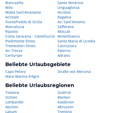
Biancavilla
Santa Venerina
Milo
Linguaglossa
Motta Sant'Anastasia
Nicolosi
Acireale
Ragalna
Fiumefreddo di Sicilia
Aci Sant'Antonio
Mascalucia
Zafferana
Riposto
Mascali
Costa Saracena - Castelluccio
Misterbianco
Piedimonte Etneo
Santa Maria di Licodia
Tremestieri Etneo
Cannizzaro
Aci Trezza
Paterno
Centuripe
Adrano
Beliebte Urlaubsgebiete
Capo Peloro
Straße von Messina
Mare Marina d'Agrò
Beliebte Urlaubsregionen
Toskana
Südtirol
Sizilien
Marken
Lombardei
Kalabrien
Apulien
Abruzzen
Latium
Trentino