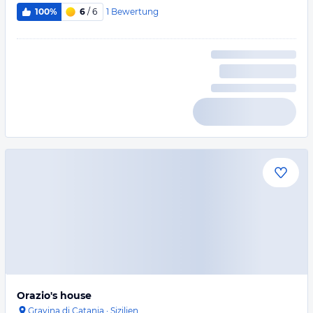
1
Bewertung
100%
6
/ 6
Orazio's house
Gravina di Catania
·
Sizilien